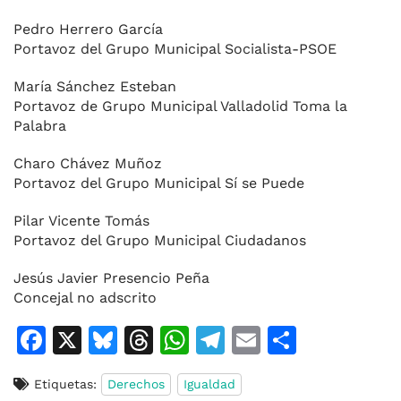
Pedro Herrero García
Portavoz del Grupo Municipal Socialista-PSOE
María Sánchez Esteban
Portavoz de Grupo Municipal Valladolid Toma la
Palabra
Charo Chávez Muñoz
Portavoz del Grupo Municipal Sí se Puede
Pilar Vicente Tomás
Portavoz del Grupo Municipal Ciudadanos
Jesús Javier Presencio Peña
Concejal no adscrito
F
X
Bl
T
W
T
E
C
a
u
h
h
el
m
o
Etiquetas:
Derechos
Igualdad
c
e
re
at
e
ai
m