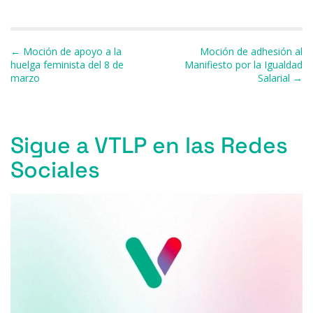
e
s
a
s
gr
l
p
b
k
d
A
a
ar
Navegación de entradas
← Moción de apoyo a la
Moción de adhesión al
o
y
s
p
m
ti
huelga feminista del 8 de
Manifiesto por la Igualdad
marzo
Salarial →
o
p
r
k
Sigue a VTLP en las Redes
Sociales