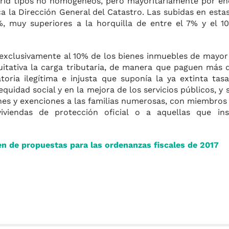
rid tipos no homogéneos, pero mayoritariamente por en
 la Dirección General del Catastro. Las subidas en esta
, muy superiores a la horquilla de entre el 7% y el 1
 exclusivamente al 10% de los bienes inmuebles de mayor 
quitativa la carga tributaria, de manera que paguen más 
toria ilegítima e injusta que suponía la ya extinta tas
quidad social y en la mejora de los servicios públicos, 
ones y exenciones a las familias numerosas, con miembros
iviendas de protección oficial o a aquellas que in
 de propuestas para las ordenanzas fiscales de 2017
m