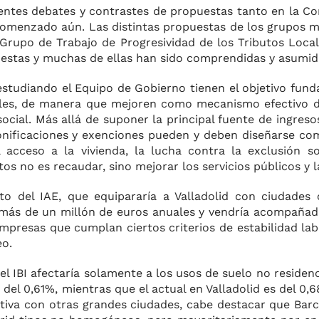
entes debates y contrastes de propuestas tanto en la C
omenzado aún. Las distintas propuestas de los grupos m
 Grupo de Trabajo de Progresividad de los Tributos Loca
stas y muchas de ellas han sido comprendidas y asumida
estudiando el Equipo de Gobierno tienen el objetivo fun
ales, de manera que mejoren como mecanismo efectivo d
social. Más allá de suponer la principal fuente de ingres
 bonificaciones y exenciones pueden y deben diseñarse c
acceso a la vivienda, la lucha contra la exclusión soc
os no es recaudar, sino mejorar los servicios públicos y la
to del IAE, que equipararía a Valladolid con ciudades
 más de un millón de euros anuales y vendría acompañad
presas que cumplan ciertos criterios de estabilidad labo
eo.
l IBI afectaría solamente a los usos de suelo no residenci
 del 0,61%, mientras que el actual en Valladolid es del 0
iva con otras grandes ciudades, cabe destacar que Bar