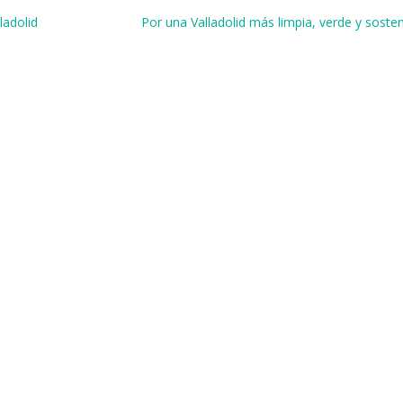
r
ladolid
Por una Valladolid más limpia, verde y soste