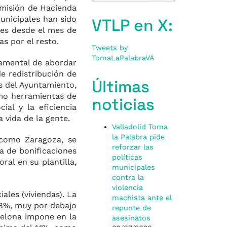
omisión de Hacienda
unicipales han sido
VTLP en X:
les desde el mes de
s por el resto.
Tweets by
TomaLaPalabraVA
damental de abordar
e redistribución de
Últimas
os del Ayuntamiento,
omo herramientas de
noticias
ial y la eficiencia
 vida de la gente.
Valladolid Toma
la Palabra pide
 como Zaragoza, se
reforzar las
a de bonificaciones
políticas
ral en su plantilla,
municipales
contra la
violencia
ales (viviendas). La
machista ante el
,68%, muy por debajo
repunte de
celona impone en la
asesinatos