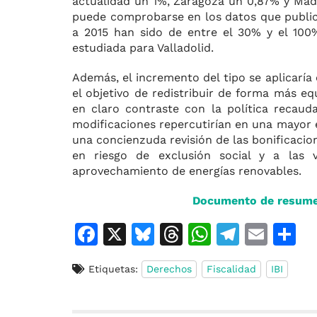
actualidad un 1%, Zaragoza un 0,87% y Mad
puede comprobarse en los datos que publica
a 2015 han sido de entre el 30% y el 100%
estudiada para Valladolid.
Además, el incremento del tipo se aplicaría
el objetivo de redistribuir de forma más e
en claro contraste con la política recauda
modificaciones repercutirían en una mayor e
una concienzuda revisión de las bonificaci
en riesgo de exclusión social y a las v
aprovechamiento de energías renovables.
Documento de resumen
F
X
Bl
T
W
T
E
C
a
u
h
h
el
m
o
Etiquetas:
Derechos
Fiscalidad
IBI
c
e
re
at
e
ai
e
s
a
s
gr
l
p