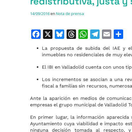
redistributiva, justa y 
14/09/2016
en
Nota de prensa
F
X
Bl
T
W
T
E
C
a
u
h
h
el
m
o
La propuesta de subida del IAE y el
c
e
re
at
e
ai
inmuebles no residenciales de muy ele
e
s
a
s
gr
l
p
El IBI en Valladolid cuenta con unos ti
b
k
d
A
a
a
o
y
s
p
m
ti
Los incrementos se asocian a una revis
fiscal a familias sin recursos, numeros
o
p
r
k
Ante la aparición en medios de comunicació
empresas el grupo municipal de Valladolid T
En primer lugar, la información aparecida
Ayuntamiento cuya viabilidad e impacto est
ninguna decisión tomada al respecto, y