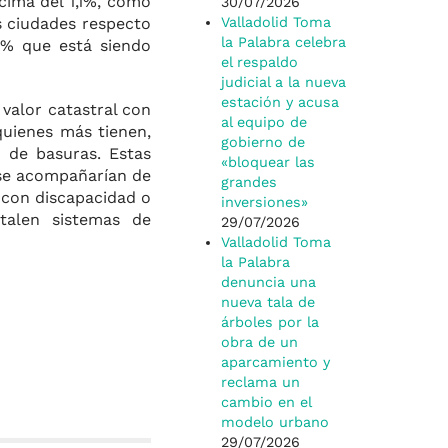
cima del 1,1%, como
30/07/2026
s ciudades respecto
Valladolid Toma
la Palabra celebra
0% que está siendo
el respaldo
judicial a la nueva
estación y acusa
valor catastral con
al equipo de
quienes más tienen,
gobierno de
a de basuras. Estas
«bloquear las
y se acompañarían de
grandes
 con discapacidad o
inversiones»
stalen sistemas de
29/07/2026
Valladolid Toma
la Palabra
denuncia una
nueva tala de
árboles por la
obra de un
aparcamiento y
reclama un
cambio en el
modelo urbano
29/07/2026