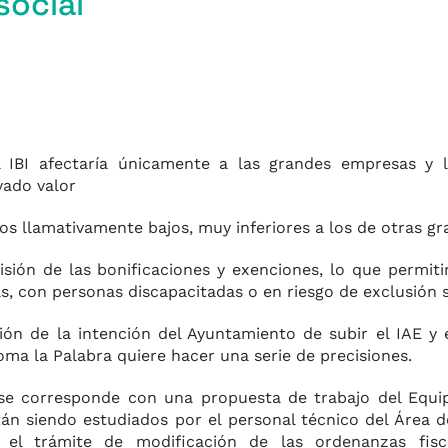
social
 IBI afectaría únicamente a las grandes empresas y l
m
vado valor
pos llamativamente bajos, muy inferiores a los de otras g
r
ión de las bonificaciones y exenciones, lo que permitirá
as, con personas discapacitadas o en riesgo de exclusión 
n de la intención del Ayuntamiento de subir el IAE y e
oma la Palabra quiere hacer una serie de precisiones.
 se corresponde con una propuesta de trabajo del Equi
án siendo estudiados por el personal técnico del Área 
 el trámite de modificación de las ordenanzas fisc