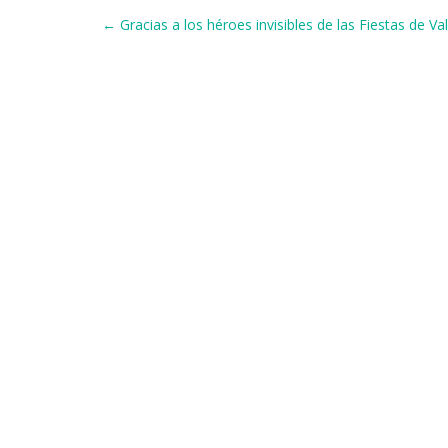
b
k
d
A
a
a
Navegación de entradas
← Gracias a los héroes invisibles de las Fiestas de Val
o
y
s
p
m
ti
o
p
r
k