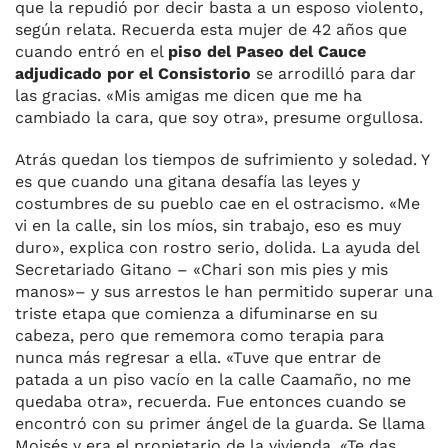
que la repudió por decir basta a un esposo violento,
según relata. Recuerda esta mujer de 42 años que
cuando entró en el
piso del Paseo del Cauce
adjudicado por el Consistorio
se arrodilló para dar
las gracias. «Mis amigas me dicen que me ha
cambiado la cara, que soy otra», presume orgullosa.
Atrás quedan los tiempos de sufrimiento y soledad. Y
es que cuando una gitana desafía las leyes y
costumbres de su pueblo cae en el ostracismo. «Me
vi en la calle, sin los míos, sin trabajo, eso es muy
duro», explica con rostro serio, dolida. La ayuda del
Secretariado Gitano – «Chari son mis pies y mis
manos»– y sus arrestos le han permitido superar una
triste etapa que comienza a difuminarse en su
cabeza, pero que rememora como terapia para
nunca más regresar a ella. «Tuve que entrar de
patada a un piso vacío en la calle Caamaño, no me
quedaba otra», recuerda. Fue entonces cuando se
encontró con su primer ángel de la guarda. Se llama
Moisés y era el propietario de la vivienda. «Te das