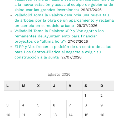
a la nueva estación y acusa al equipo de gobierno de
«bloquear las grandes inversiones»
29/07/2026
Valladolid Toma la Palabra denuncia una nueva tala
de árboles por la obra de un aparcamiento y reclama
un cambio en el modelo urbano
29/07/2026
Valladolid Toma la Palabra: «PP y Vox agotan los
remanentes del Ayuntamiento para financiar
proyectos de “última hora”»
27/07/2026
El PP y Vox frenan la petición de un centro de salud
para Los Santos-Pilarica al negarse a exigir su
construcción a la Junta
27/07/2026
agosto 2026
L
M
X
J
V
S
D
1
2
3
4
5
6
7
8
9
10
11
12
13
14
15
16