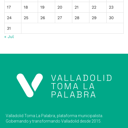
17
18
19
20
21
22
23
24
25
26
27
28
29
30
31
« Jul
Valladolid Toma La Palabra, plataforma municipalista.
Gobernando y transformando Valladolid desde 2015.