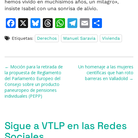
hemos vivido en muchísimos años, un milagro»,
insiste Isabel con una sonrisa de alivio.
F
X
Bl
T
W
T
E
C
a
u
h
h
el
m
o
Etiquetas:
Derechos
Manuel Saravia
Vivienda
c
e
re
at
e
ai
m
e
s
a
s
gr
l
p
b
k
d
A
a
ar
Navegación de entradas
← Moción para la retirada de
Un homenaje a las mujeres
o
y
s
p
m
ti
la propuesta de Reglamento
científicas que han roto
del Parlamento Europeo del
barreras en Valladolid →
o
p
r
Consejo sobre un producto
k
paneuropeo de pensiones
individuales (PEPP)
Sigue a VTLP en las Redes
Sociales