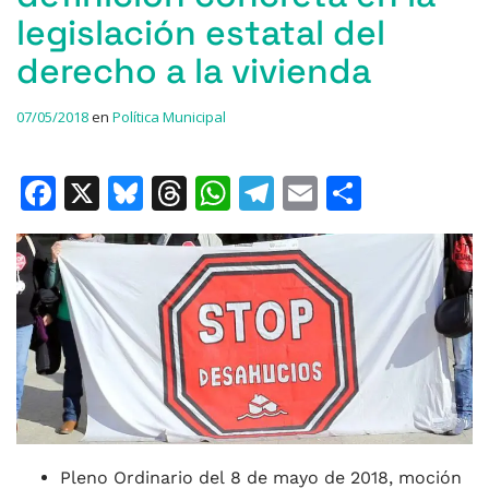
legislación estatal del
derecho a la vivienda
07/05/2018
en
Política Municipal
F
X
Bl
T
W
T
E
C
a
u
h
h
el
m
o
c
e
re
at
e
ai
m
e
s
a
s
gr
l
p
b
k
d
A
a
ar
o
y
s
p
m
ti
o
p
r
k
Pleno Ordinario del 8 de mayo de 2018, moción