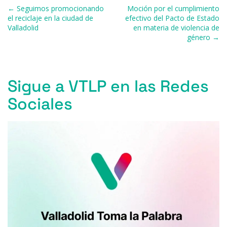
b
k
d
A
a
ar
Navegación de entradas
← Seguimos promocionando
Moción por el cumplimiento
o
y
s
p
m
ti
el reciclaje en la ciudad de
efectivo del Pacto de Estado
Valladolid
en materia de violencia de
o
p
r
género →
k
Sigue a VTLP en las Redes
Sociales