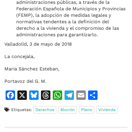
administraciones públicas, a través de la
Federación Española de Municipios y Provincias
(FEMP), la adopción de medidas legales y
normativas tendentes a la definición del
derecho a la vivienda y el compromiso de las
administraciones para garantizarlo.
Valladolid, 3 de mayo de 2018
La concejala,
María Sánchez Esteban,
Portavoz del G. M.
F
X
Bl
T
W
T
E
C
a
u
h
h
el
m
o
Etiquetas:
Derechos
Moción
Pleno
Vivienda
c
e
re
at
e
ai
m
e
s
a
s
gr
l
p