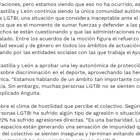
traciones, pero estamos viendo que eso no ha ocurrido, 
 Castilla y León continúa siendo la única comunidad autó
s LGTBI, una situación que considera inaceptable ante el
mos que es el momento de sumar fuerzas y defender a las 
chos se están cuestionando y que las administraciones 
alado. Entre los acuerdos de la moción figura el refuerz
idad sexual y de género en todos los ámbitos de actuació
ando por las entidades sociales con las que trabaja el A
Castilla y León a aprobar una ley autonómica de protecci
sobre discriminación en el deporte, aprovechando las he
ómica. “Estamos hablando de un ámbito tan importante co
ncia. Sin embargo, muchas personas LGTBI no se sienten 
xplicado Anguita.
re el clima de hostilidad que percibe el colectivo. Según
sonas LGTBI ha sufrido algún tipo de agresión o situación
2% ha sufrido agresiones directas. “Es una barbaridad. L
os espacios están generando una sensación de impunidad 
 del colectivo se sienten inseguras y terminan evitando 