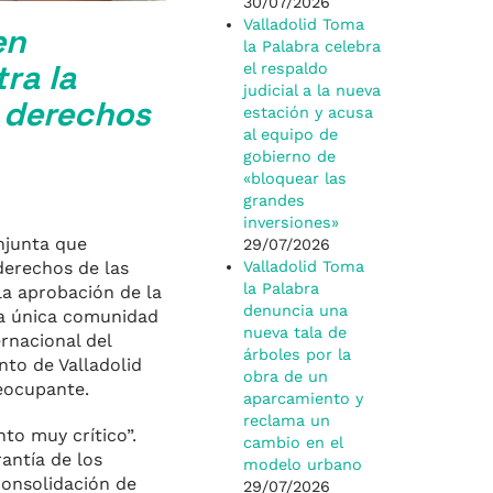
30/07/2026
Valladolid Toma
en
la Palabra celebra
ra la
el respaldo
judicial a la nueva
s derechos
estación y acusa
al equipo de
gobierno de
«bloquear las
grandes
inversiones»
njunta que
29/07/2026
derechos de las
Valladolid Toma
la Palabra
la aprobación de la
denuncia una
 la única comunidad
nueva tala de
ernacional del
árboles por la
to de Valladolid
obra de un
eocupante.
aparcamiento y
reclama un
to muy crítico”.
cambio en el
rantía de los
modelo urbano
consolidación de
29/07/2026