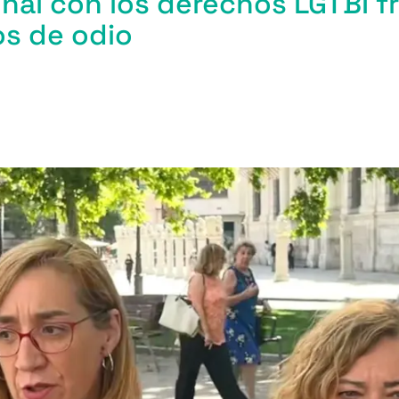
nal con los derechos LGTBI fr
os de odio
m
r