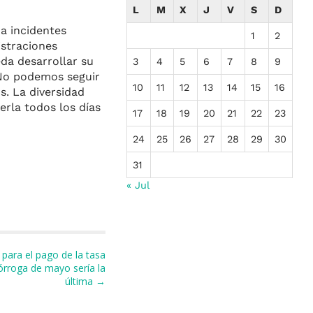
L
M
X
J
V
S
D
a incidentes
1
2
istraciones
eda desarrollar su
3
4
5
6
7
8
9
 No podemos seguir
10
11
12
13
14
15
16
. La diversidad
erla todos los días
17
18
19
20
21
22
23
24
25
26
27
28
29
30
31
« Jul
para el pago de la tasa
órroga de mayo sería la
última →