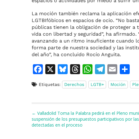
espacios o actividades por miedo a sufrir u
La moción también reclama la aplicación efe
LGTBIfóbicos en espacios de ocio. “No basta
públicas tienen la obligación de proteger a
vida con libertad y seguridad”, ha afirmado
avanzando a un ritmo insuficiente cuando l
forma parte de nuestra sociedad y las insti
del año”, ha concluido Rocío Anguita.
F
X
Bl
T
W
T
E
C
a
u
h
h
el
m
o
Etiquetas:
Derechos
LGTB+
Moción
Pl
c
e
re
at
e
ai
e
s
a
s
gr
l
p
b
k
d
A
a
a
Navegación de entradas
← Valladolid Toma la Palabra pedirá en el Pleno munic
o
y
s
p
m
ti
suspensión de los presupuestos participativos por las
detectadas en el proceso
o
p
r
k