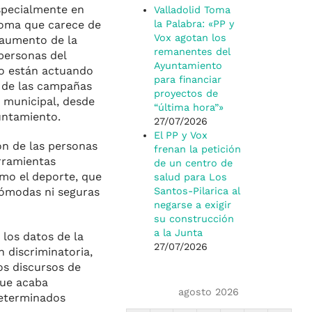
especialmente en
Valladolid Toma
noma que carece de
la Palabra: «PP y
Vox agotan los
 aumento de la
remanentes del
personas del
Ayuntamiento
no están actuando
para financiar
o de las campañas
proyectos de
n municipal, desde
“última hora”»
yuntamiento.
27/07/2026
El PP y Vox
ón de las personas
frenan la petición
rramientas
de un centro de
mo el deporte, que
salud para Los
cómodas ni seguras
Santos-Pilarica al
negarse a exigir
su construcción
a la Junta
 los datos de la
27/07/2026
 discriminatoria,
os discursos de
que acaba
agosto 2026
determinados