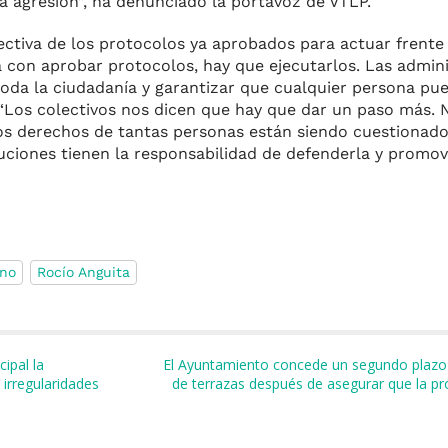
na agresión”, ha denunciado la portavoz de VTLP.
ctiva de los protocolos ya aprobados para actuar frente 
 con aprobar protocolos, hay que ejecutarlos. Las admin
 toda la ciudadanía y garantizar que cualquier persona pu
. “Los colectivos nos dicen que hay que dar un paso más.
os derechos de tantas personas están siendo cuestionados
tuciones tienen la responsabilidad de defenderla y promov
eno
Rocío Anguita
m
r
ipal la
El Ayuntamiento concede un segundo plazo 
 irregularidades
de terrazas después de asegurar que la pr