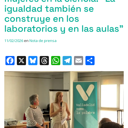
igualdad también se
construye en los
laboratorios y en las aulas”
11/02/2026
en
Nota de prensa
F
X
Bl
T
W
T
E
C
a
u
h
h
el
m
o
c
e
re
at
e
ai
m
e
s
a
s
gr
l
p
b
k
d
A
a
ar
o
y
s
p
m
ti
o
p
r
k