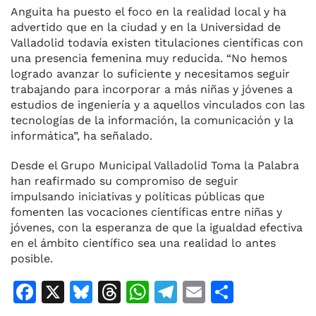
Anguita ha puesto el foco en la realidad local y ha
advertido que en la ciudad y en la Universidad de
Valladolid todavía existen titulaciones científicas con
una presencia femenina muy reducida. “No hemos
logrado avanzar lo suficiente y necesitamos seguir
trabajando para incorporar a más niñas y jóvenes a
estudios de ingeniería y a aquellos vinculados con las
tecnologías de la información, la comunicación y la
informática”, ha señalado.
Desde el Grupo Municipal Valladolid Toma la Palabra
han reafirmado su compromiso de seguir
impulsando iniciativas y políticas públicas que
fomenten las vocaciones científicas entre niñas y
jóvenes, con la esperanza de que la igualdad efectiva
en el ámbito científico sea una realidad lo antes
posible.
F
X
Bl
T
W
T
E
C
a
u
h
h
el
m
o