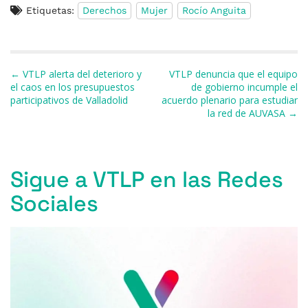
Etiquetas:
Derechos
Mujer
Rocío Anguita
c
e
re
at
e
ai
m
e
s
a
s
gr
l
p
b
k
d
A
a
ar
Navegación de entradas
← VTLP alerta del deterioro y
VTLP denuncia que el equipo
o
y
s
p
m
ti
el caos en los presupuestos
de gobierno incumple el
participativos de Valladolid
acuerdo plenario para estudiar
o
p
r
la red de AUVASA →
k
Sigue a VTLP en las Redes
Sociales