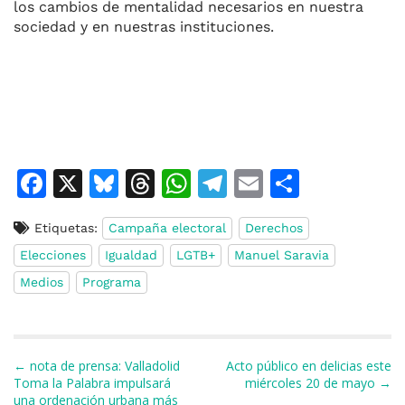
los cambios de mentalidad necesarios en nuestra
sociedad y en nuestras instituciones.
F
X
Bl
T
W
T
E
C
a
u
h
h
el
m
o
Etiquetas:
Campaña electoral
Derechos
c
e
re
at
e
ai
m
Elecciones
Igualdad
LGTB+
Manuel Saravia
e
s
a
s
gr
l
p
Medios
Programa
b
k
d
A
a
ar
o
y
s
p
m
ti
o
p
r
Navegación de entradas
← nota de prensa: Valladolid
Acto público en delicias este
k
Toma la Palabra impulsará
miércoles 20 de mayo →
una ordenación urbana más