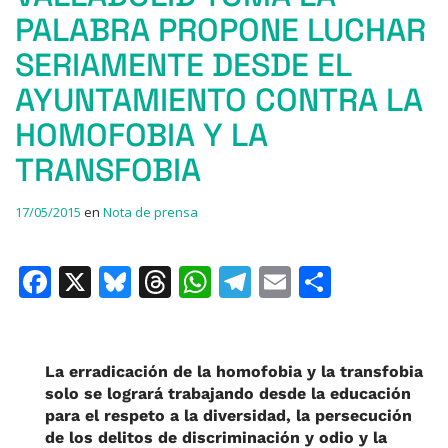
PALABRA PROPONE LUCHAR
SERIAMENTE DESDE EL
AYUNTAMIENTO CONTRA LA
HOMOFOBIA Y LA
TRANSFOBIA
17/05/2015
en
Nota de prensa
F
X
Bl
T
W
T
E
C
a
u
h
h
el
m
o
c
e
re
at
e
ai
m
e
s
a
s
gr
l
p
La erradicación de la homofobia y la transfobia
solo se logrará trabajando desde la educación
b
k
d
A
a
ar
para el respeto a la diversidad, la persecución
o
y
s
p
m
ti
de los delitos de discriminación y odio y la