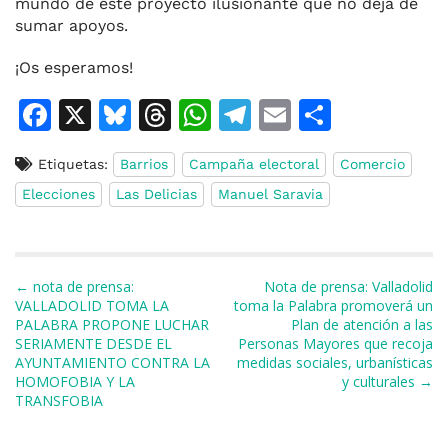
mundo de este proyecto ilusionante que no deja de
sumar apoyos.
¡Os esperamos!
F
X
Bl
T
W
T
E
C
a
u
h
h
el
m
o
Etiquetas:
Barrios
Campaña electoral
Comercio
c
e
re
at
e
ai
m
Elecciones
Las Delicias
Manuel Saravia
e
s
a
s
gr
l
p
b
k
d
A
a
ar
o
y
s
p
m
ti
Navegación de entradas
← nota de prensa:
Nota de prensa: Valladolid
o
p
r
VALLADOLID TOMA LA
toma la Palabra promoverá un
PALABRA PROPONE LUCHAR
Plan de atención a las
k
SERIAMENTE DESDE EL
Personas Mayores que recoja
AYUNTAMIENTO CONTRA LA
medidas sociales, urbanísticas
HOMOFOBIA Y LA
y culturales →
TRANSFOBIA