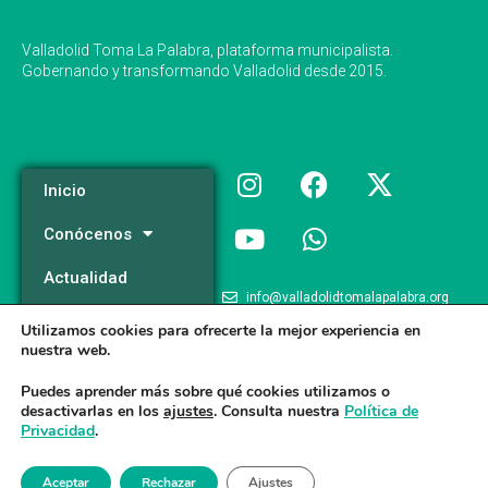
Valladolid Toma La Palabra, plataforma municipalista.
Gobernando y transformando Valladolid desde 2015.
Inicio
Conócenos
Actualidad
info@valladolidtomalapalabra.org
Programa
Utilizamos cookies para ofrecerte la mejor experiencia en
+34 983 426 124
nuestra web.
Participa
+34 681 981 537
Puedes aprender más sobre qué cookies utilizamos o
desactivarlas en los
ajustes
. Consulta nuestra
Política de
Privacidad
.
Valladolid Toma la Palabra © 2026
Aceptar
Rechazar
Ajustes