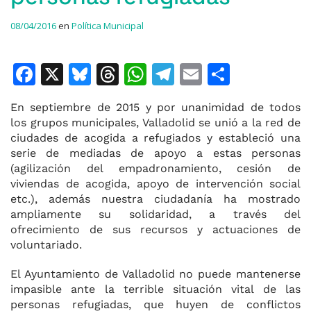
08/04/2016
en
Política Municipal
F
X
Bl
T
W
T
E
C
a
u
h
h
el
m
o
En septiembre de 2015 y por unanimidad de todos
c
e
re
at
e
ai
m
los grupos municipales, Valladolid se unió a la red de
e
s
a
s
gr
l
p
ciudades de acogida a refugiados y estableció una
serie de mediadas de apoyo a estas personas
b
k
d
A
a
ar
(agilización del empadronamiento, cesión de
o
y
s
p
m
ti
viviendas de acogida, apoyo de intervención social
etc.), además nuestra ciudadanía ha mostrado
o
p
r
ampliamente su solidaridad, a través del
k
ofrecimiento de sus recursos y actuaciones de
voluntariado.
El Ayuntamiento de Valladolid no puede mantenerse
impasible ante la terrible situación vital de las
personas refugiadas, que huyen de conflictos