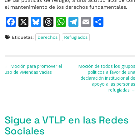
de las políticas de refugio, a una actitud acorde con
el mantenimiento de los derechos fundamentales.
F
X
Bl
T
W
T
E
C
a
u
h
h
el
m
o
Etiquetas:
Derechos
Refugiados
c
e
re
at
e
ai
m
e
s
a
s
gr
l
p
b
k
d
A
a
ar
Navegación de entradas
← Moción para promover el
Moción de todos los grupos
o
y
s
p
m
ti
uso de viviendas vacías
políticos a favor de una
declaración institucional de
o
p
r
apoyo a las personas
k
refugiadas →
Sigue a VTLP en las Redes
Sociales