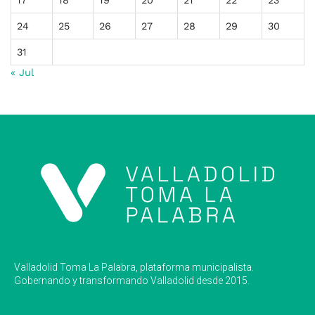
17
18
19
20
21
22
23
24
25
26
27
28
29
30
31
« Jul
Valladolid Toma La Palabra, plataforma municipalista.
Gobernando y transformando Valladolid desde 2015.