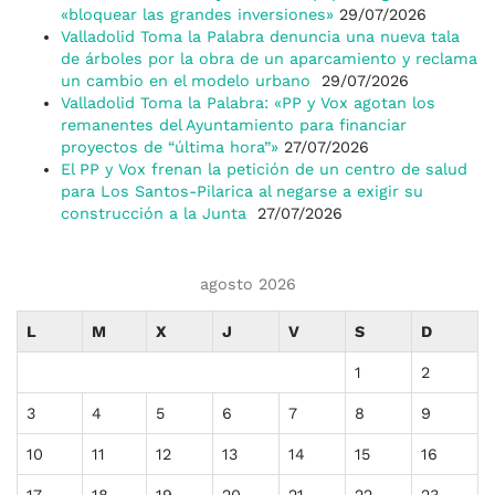
«bloquear las grandes inversiones»
29/07/2026
Valladolid Toma la Palabra denuncia una nueva tala
de árboles por la obra de un aparcamiento y reclama
un cambio en el modelo urbano
29/07/2026
Valladolid Toma la Palabra: «PP y Vox agotan los
remanentes del Ayuntamiento para financiar
proyectos de “última hora”»
27/07/2026
El PP y Vox frenan la petición de un centro de salud
para Los Santos-Pilarica al negarse a exigir su
construcción a la Junta
27/07/2026
agosto 2026
L
M
X
J
V
S
D
1
2
3
4
5
6
7
8
9
10
11
12
13
14
15
16