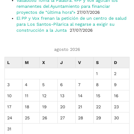
Valladolid Toma la Palabra: «PP y Vox agotan los
remanentes del Ayuntamiento para financiar
proyectos de “última hora”»
27/07/2026
El PP y Vox frenan la petición de un centro de salud
para Los Santos-Pilarica al negarse a exigir su
construcción a la Junta
27/07/2026
agosto 2026
L
M
X
J
V
S
D
1
2
3
4
5
6
7
8
9
10
11
12
13
14
15
16
17
18
19
20
21
22
23
24
25
26
27
28
29
30
31