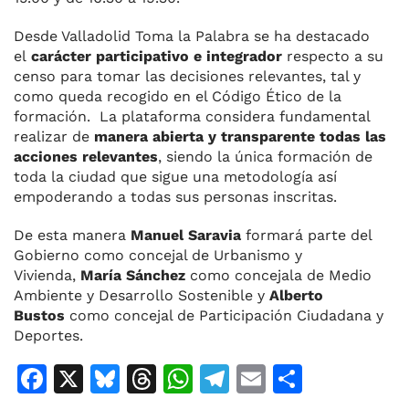
Desde Valladolid Toma la Palabra se ha destacado
el
carácter participativo e integrador
respecto a su
censo para tomar las decisiones relevantes, tal y
como queda recogido en el Código Ético de la
formación. La plataforma considera fundamental
realizar de
manera abierta y transparente todas las
acciones relevantes
, siendo la única formación de
toda la ciudad que sigue una metodología así
empoderando a todas sus personas inscritas.
De esta manera
Manuel Saravia
formará parte del
Gobierno como concejal de Urbanismo y
Vivienda,
María Sánchez
como concejala de Medio
Ambiente y Desarrollo Sostenible y
Alberto
Bustos
como concejal de Participación Ciudadana y
Deportes.
F
X
Bl
T
W
T
E
C
a
u
h
h
el
m
o