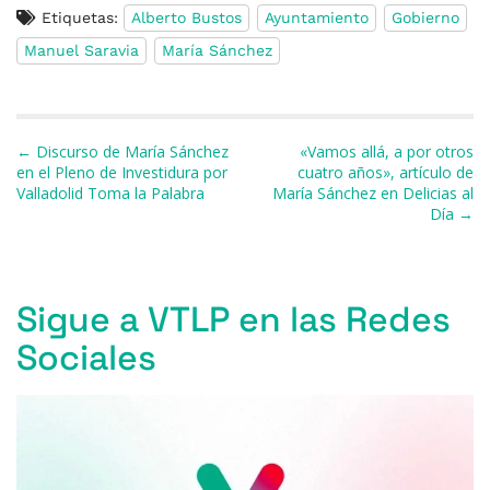
Etiquetas:
Alberto Bustos
Ayuntamiento
Gobierno
c
e
re
at
e
ai
m
Manuel Saravia
María Sánchez
e
s
a
s
gr
l
p
b
k
d
A
a
ar
o
y
s
p
m
ti
Navegación de entradas
← Discurso de María Sánchez
«Vamos allá, a por otros
o
p
r
en el Pleno de Investidura por
cuatro años», artículo de
Valladolid Toma la Palabra
María Sánchez en Delicias al
k
Día →
Sigue a VTLP en las Redes
Sociales