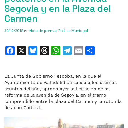
Segovia y en la Plaza del
Carmen
30/12/2018
en
Nota de prensa
,
Política Municipal
F
X
Bl
T
W
T
E
C
a
u
h
h
el
m
o
c
e
re
at
e
ai
m
e
s
a
s
gr
l
p
La Junta de Gobierno ‘ escoba’, en la que el
Ayuntamiento de Valladolid da salida a los últimos
b
k
d
A
a
ar
asuntos del año, aprobó ayer la licitación de la
o
y
s
p
m
ti
reforma de la avenida de Segovia, en el tramo
comprendido entre la plaza del Carmen y la rotonda
o
p
r
de Juan Carlos I.
k