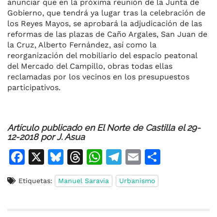
anunciar que en la próxima reunión de la Junta de
Gobierno, que tendrá ya lugar tras la celebración de
los Reyes Mayos, se aprobará la adjudicación de las
reformas de las plazas de Caño Argales, San Juan de
la Cruz, Alberto Fernández, así como la
reorganización del mobiliario del espacio peatonal
del Mercado del Campillo, obras todas ellas
reclamadas por los vecinos en los presupuestos
participativos.
Artículo publicado en El Norte de Castilla el 29-
12-2018 por J. Asua
F
X
Bl
T
W
T
E
C
a
u
h
h
el
m
o
Etiquetas:
Manuel Saravia
Urbanismo
c
e
re
at
e
ai
m
e
s
a
s
gr
l
p