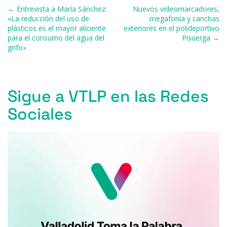
b
k
d
A
a
ar
Navegación de entradas
← Entrevista a María Sánchez:
Nuevos videomarcadores,
o
y
s
p
m
ti
«La reducción del uso de
megafonía y canchas
plásticos es el mayor aliciente
exteriores en el polideportivo
o
p
r
para el consumo del agua del
Pisuerga →
k
grifo»
Sigue a VTLP en las Redes
Sociales