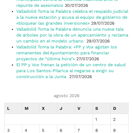
repunte de asesinatos
30/07/2026
Valladolid Toma la Palabra celebra el respaldo judicial
a la nueva estación y acusa al equipo de gobierno de
«bloquear las grandes inversiones»
29/07/2026
Valladolid Toma la Palabra denuncia una nueva tala
de árboles por la obra de un aparcamiento y reclama
un cambio en el modelo urbano
29/07/2026
Valladolid Toma la Palabra: «PP y Vox agotan los
remanentes del Ayuntamiento para financiar
proyectos de “última hora”»
27/07/2026
El PP y Vox frenan la petición de un centro de salud
para Los Santos-Pilarica al negarse a exigir su
construcción a la Junta
27/07/2026
agosto 2026
L
M
X
J
V
S
D
1
2
3
4
5
6
7
8
9