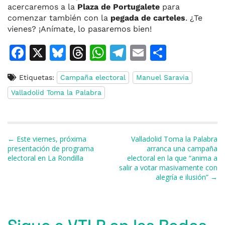
acercaremos a la
Plaza de Portugalete
para
comenzar también con la
pegada de carteles
. ¿Te
vienes? ¡Anímate, lo pasaremos bien!
F
X
Bl
T
W
T
E
C
a
u
h
h
el
m
o
Etiquetas:
Campaña electoral
Manuel Saravia
c
e
re
at
e
ai
m
Valladolid Toma la Palabra
e
s
a
s
gr
l
p
b
k
d
A
a
ar
o
y
s
p
m
ti
Navegación de entradas
← Este viernes, próxima
Valladolid Toma la Palabra
o
p
r
presentación de programa
arranca una campaña
electoral en La Rondilla
electoral en la que “anima a
k
salir a votar masivamente con
alegría e ilusión” →