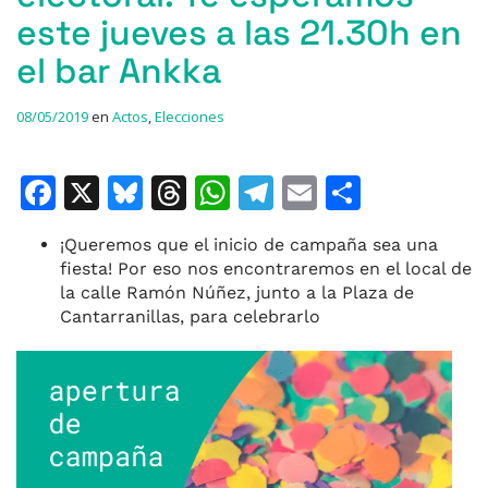
este jueves a las 21.30h en
el bar Ankka
08/05/2019
en
Actos
,
Elecciones
F
X
Bl
T
W
T
E
C
a
u
h
h
el
m
o
¡Queremos que el inicio de campaña sea una
c
e
re
at
e
ai
m
fiesta! Por eso nos encontraremos en el local de
e
s
a
s
gr
l
p
la calle Ramón Núñez, junto a la Plaza de
Cantarranillas, para celebrarlo
b
k
d
A
a
ar
o
y
s
p
m
ti
o
p
r
k