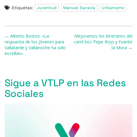
a
u
h
h
el
m
o
Etiquetas:
Juventud
Manuel Saravia
Urbanismo
c
e
re
at
e
ai
m
e
s
a
s
gr
l
p
b
k
d
A
a
ar
Navegación de entradas
← Alberto Bustos: «La
Mejoramos los itinerarios del
o
y
s
p
m
ti
respuesta de los jóvenes para
carril bici: Pepe Rojo y Fuente
Vallatarde y Vallanoche ha sido
la Mora →
o
p
r
increíble»
k
Sigue a VTLP en las Redes
Sociales