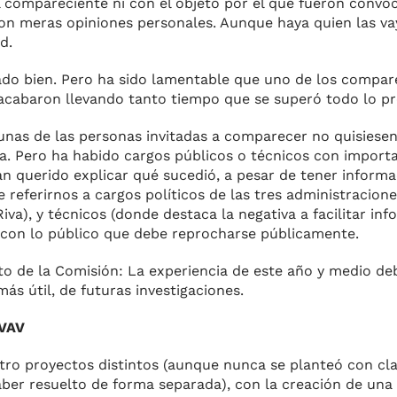
el compareciente ni con el objeto por el que fueron conv
on meras opiniones personales. Aunque haya quien las va
d.
nado bien. Pero ha sido lamentable que uno de los compar
 acabaron llevando tanto tiempo que se superó todo lo pre
nas de las personas invitadas a comparecer no quisiesen
va. Pero ha habido cargos públicos o técnicos con import
n querido explicar qué sucedió, a pesar de tener inform
 referirnos a cargos políticos de las tres administracion
iva), y técnicos (donde destaca la negativa a facilitar in
 con lo público que debe reprocharse públicamente.
to de la Comisión: La experiencia de este año y medio deb
s útil, de futuras investigaciones.
 VAV
tro proyectos distintos (aunque nunca se planteó con cla
ber resuelto de forma separada), con la creación de una