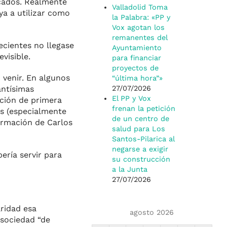
ocados. Realmente
Valladolid Toma
ya a utilizar como
la Palabra: «PP y
Vox agotan los
remanentes del
ecientes no llegase
Ayuntamiento
visible.
para financiar
proyectos de
 venir. En algunos
“última hora”»
antísimas
27/07/2026
El PP y Vox
ación de primera
frenan la petición
es (especialmente
de un centro de
formación de Carlos
salud para Los
Santos-Pilarica al
negarse a exigir
ería servir para
su construcción
a la Junta
27/07/2026
ridad esa
agosto 2026
 sociedad “de