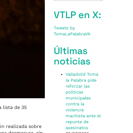
VTLP en X:
Tweets by
TomaLaPalabraVA
Últimas
noticias
Valladolid Toma
la Palabra pide
reforzar las
políticas
municipales
contra la
lista de 35
violencia
machista ante el
repunte de
ón realizada sobre
asesinatos
(una desmesura, sin