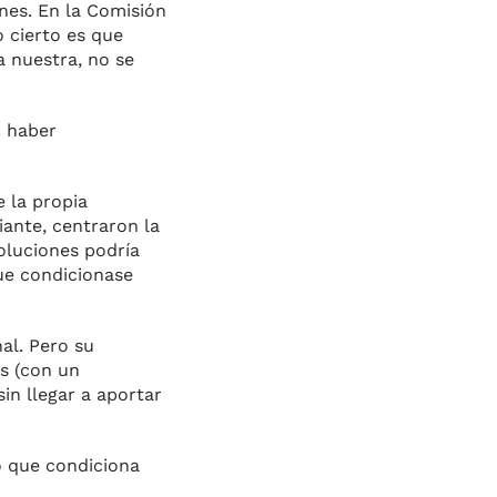
nes. En la Comisión
 cierto es que
 nuestra, no se
n haber
 la propia
iante, centraron la
soluciones podría
que condicionase
nal. Pero su
rs (con un
in llegar a aportar
o que condiciona