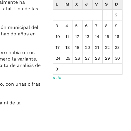
nalmente ha
L
M
X
J
V
S
D
fatal. Una de las
1
2
3
4
5
6
7
8
9
ión municipal del
 habido años en
10
11
12
13
14
15
16
17
18
19
20
21
22
23
pero había otros
24
25
26
27
28
29
30
ero la variante,
lta de análisis de
31
« Jul
o, con unas cifras
 ni de la