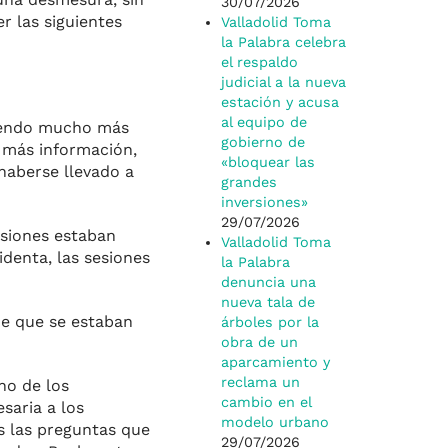
30/07/2026
r las siguientes
Valladolid Toma
la Palabra celebra
el respaldo
judicial a la nueva
estación y acusa
al equipo de
niendo mucho más
gobierno de
y más información,
«bloquear las
haberse llevado a
grandes
inversiones»
29/07/2026
esiones estaban
Valladolid Toma
identa, las sesiones
la Palabra
denuncia una
nueva tala de
de que se estaban
árboles por la
obra de un
aparcamiento y
reclama un
no de los
cambio en el
saria a los
modelo urbano
as las preguntas que
29/07/2026