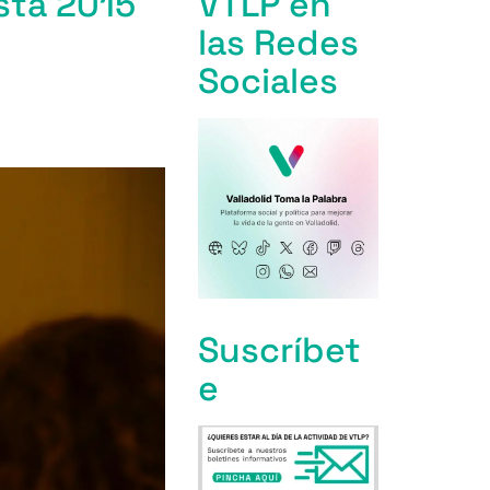
sta 2015
VTLP en
las Redes
Sociales
Suscríbet
e