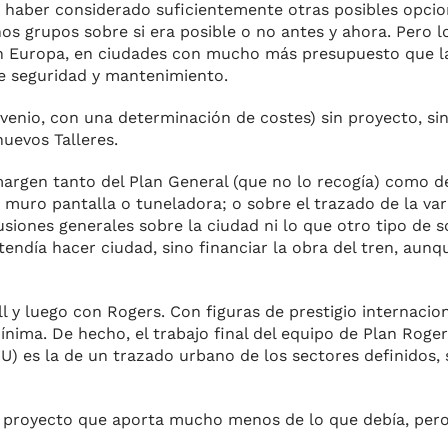
in haber considerado suficientemente otras posibles opcio
s grupos sobre si era posible o no antes y ahora. Pero lo
en Europa, en ciudades con mucho más presupuesto que la
de seguridad y mantenimiento.
nvenio, con una determinación de costes) sin proyecto, si
nuevos Talleres.
margen tanto del Plan General (que no lo recogía) como de
muro pantalla o tuneladora; o sobre el trazado de la var
siones generales sobre la ciudad ni lo que otro tipo de 
etendía hacer ciudad, sino financiar la obra del tren, aun
ll y luego con Rogers. Con figuras de prestigio internacio
ínima. De hecho, el trabajo final del equipo de Plan Roge
) es la de un trazado urbano de los sectores definidos, s
Un proyecto que aporta mucho menos de lo que debía, per