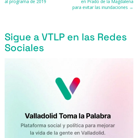
o
y
s
p
m
ti
al programa de 2019
en Prado de la Magdalena
para evitar las inundaciones →
o
p
r
k
Sigue a VTLP en las Redes
Sociales