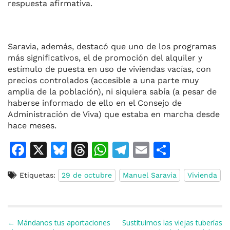
respuesta afirmativa.
Saravia, además, destacó que uno de los programas
más significativos, el de promoción del alquiler y
estímulo de puesta en uso de viviendas vacías, con
precios controlados (accesible a una parte muy
amplia de la población), ni siquiera sabía (a pesar de
haberse informado de ello en el Consejo de
Administración de Viva) que estaba en marcha desde
hace meses.
F
X
Bl
T
W
T
E
C
a
u
h
h
el
m
o
Etiquetas:
29 de octubre
Manuel Saravia
Vivienda
c
e
re
at
e
ai
m
e
s
a
s
gr
l
p
b
k
d
A
a
ar
Navegación de entradas
← Mándanos tus aportaciones
Sustituimos las viejas tuberías