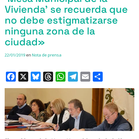
Vivienda’ se recuerda que
no debe estigmatizarse
ninguna zona de la
ciudad»
22/01/2019
en
Nota de prensa
F
X
Bl
T
W
T
E
C
a
u
h
h
el
m
o
c
e
re
at
e
ai
m
e
s
a
s
gr
l
p
b
k
d
A
a
ar
o
y
s
p
m
ti
o
p
r