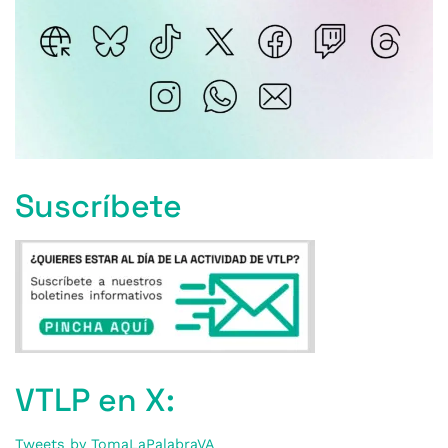
Suscríbete
VTLP en X:
Tweets by TomaLaPalabraVA