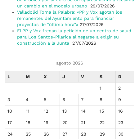
un cambio en el modelo urbano
29/07/2026
Valladolid Toma la Palabra: «PP y Vox agotan los
remanentes del Ayuntamiento para financiar
proyectos de “última hora”»
27/07/2026
El PP y Vox frenan la petición de un centro de salud
para Los Santos-Pilarica al negarse a exigir su
construcción a la Junta
27/07/2026
agosto 2026
L
M
X
J
V
S
D
1
2
3
4
5
6
7
8
9
10
11
12
13
14
15
16
17
18
19
20
21
22
23
24
25
26
27
28
29
30