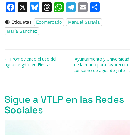
F
X
Bl
T
W
T
E
C
a
u
h
h
el
m
o
Etiquetas:
Ecomercado
Manuel Saravia
c
e
re
at
e
ai
m
María Sánchez
e
s
a
s
gr
l
p
b
k
d
A
a
ar
o
y
s
p
m
ti
Navegación de entradas
← Promoviendo el uso del
Ayuntamiento y Universidad,
o
p
r
agua de grifo en Fiestas
de la mano para favorecer el
consumo de agua de grifo →
k
Sigue a VTLP en las Redes
Sociales