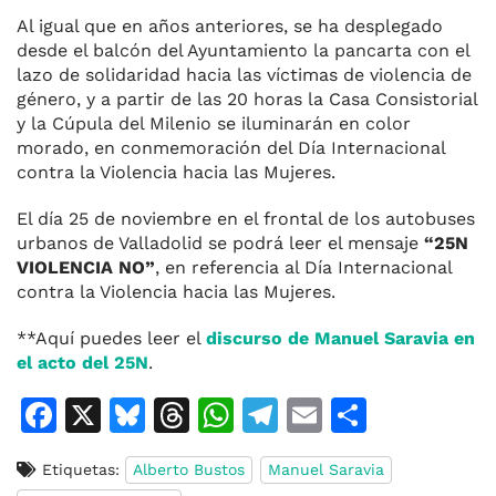
Al igual que en años anteriores, se ha desplegado
desde el balcón del Ayuntamiento la pancarta con el
lazo de solidaridad hacia las víctimas de violencia de
género, y a partir de las 20 horas la Casa Consistorial
y la Cúpula del Milenio se iluminarán en color
morado, en conmemoración del Día Internacional
contra la Violencia hacia las Mujeres.
El día 25 de noviembre en el frontal de los autobuses
urbanos de Valladolid se podrá leer el mensaje
“25N
VIOLENCIA NO”
, en referencia al Día Internacional
contra la Violencia hacia las Mujeres.
**Aquí puedes leer el
discurso de Manuel Saravia en
el acto del 25N
.
F
X
Bl
T
W
T
E
C
a
u
h
h
el
m
o
Etiquetas:
Alberto Bustos
Manuel Saravia
c
e
re
at
e
ai
m