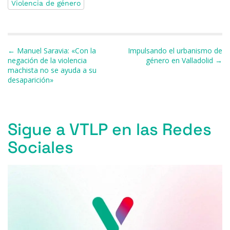
Violencia de género
e
s
a
s
gr
l
p
b
k
d
A
a
ar
o
y
s
p
m
ti
Navegación de entradas
← Manuel Saravia: «Con la
Impulsando el urbanismo de
o
p
r
negación de la violencia
género en Valladolid →
machista no se ayuda a su
k
desaparición»
Sigue a VTLP en las Redes
Sociales