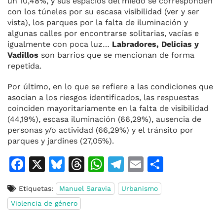
un 10,48%, y sus espacios del miedo se corresponden
con los túneles por su escasa visibilidad (ver y ser
vista), los parques por la falta de iluminación y
algunas calles por encontrarse solitarias, vacías e
igualmente con poca luz…
Labradores, Delicias y
Vadillos
son barrios que se mencionan de forma
repetida.
Por último, en lo que se refiere a las condiciones que
asocian a los riesgos identificados, las respuestas
coinciden mayoritariamente en la falta de visibilidad
(44,19%), escasa iluminación (66,29%), ausencia de
personas y/o actividad (66,29%) y el tránsito por
parques y jardines (27,05%).
F
X
Bl
T
W
T
E
C
a
u
h
h
el
m
o
Etiquetas:
Manuel Saravia
Urbanismo
c
e
re
at
e
ai
m
Violencia de género
e
s
a
s
gr
l
p