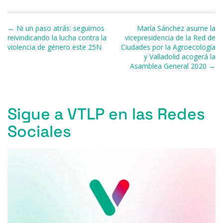
b
k
d
A
a
ar
o
y
s
p
m
ti
Navegación de entradas
← Ni un paso atrás: seguimos
María Sánchez asume la
o
p
r
reivindicando la lucha contra la
vicepresidencia de la Red de
violencia de género este 25N
Ciudades por la Agroecología
k
y Valladolid acogerá la
Asamblea General 2020 →
Sigue a VTLP en las Redes
Sociales