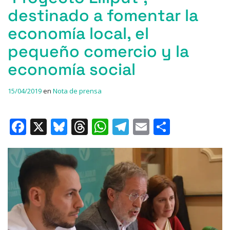
destinado a fomentar la
economía local, el
pequeño comercio y la
economía social
15/04/2019
en
Nota de prensa
F
X
Bl
T
W
T
E
C
a
u
h
h
el
m
o
c
e
re
at
e
ai
m
e
s
a
s
gr
l
p
b
k
d
A
a
ar
o
y
s
p
m
ti
o
p
r