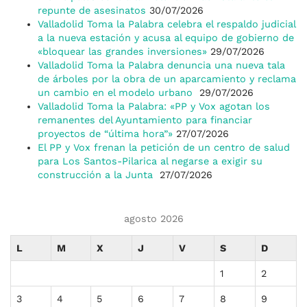
repunte de asesinatos
30/07/2026
Valladolid Toma la Palabra celebra el respaldo judicial
a la nueva estación y acusa al equipo de gobierno de
«bloquear las grandes inversiones»
29/07/2026
Valladolid Toma la Palabra denuncia una nueva tala
de árboles por la obra de un aparcamiento y reclama
un cambio en el modelo urbano
29/07/2026
Valladolid Toma la Palabra: «PP y Vox agotan los
remanentes del Ayuntamiento para financiar
proyectos de “última hora”»
27/07/2026
El PP y Vox frenan la petición de un centro de salud
para Los Santos-Pilarica al negarse a exigir su
construcción a la Junta
27/07/2026
agosto 2026
L
M
X
J
V
S
D
1
2
3
4
5
6
7
8
9