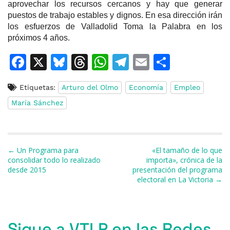
aprovechar los recursos cercanos y hay que generar
puestos de trabajo estables y dignos. En esa dirección irán
los esfuerzos de Valladolid Toma la Palabra en los
próximos 4 años.
F
X
Bl
T
W
T
E
C
a
u
h
h
el
m
o
Etiquetas:
Arturo del Olmo
Economía
Empleo
c
e
re
at
e
ai
m
María Sánchez
e
s
a
s
gr
l
p
b
k
d
A
a
ar
o
y
s
p
m
ti
Navegación de entradas
← Un Programa para
«El tamaño de lo que
o
p
r
consolidar todo lo realizado
importa», crónica de la
desde 2015
presentación del programa
k
electoral en La Victoria →
Sigue a VTLP en las Redes