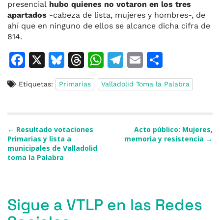
presencial
hubo quienes no votaron en los tres
apartados
-cabeza de lista, mujeres y hombres-, de
ahí que en ninguno de ellos se alcance dicha cifra de
814.
F
X
Bl
T
W
T
E
C
a
u
h
h
el
m
o
Etiquetas:
Primarias
Valladolid Toma la Palabra
c
e
re
at
e
ai
m
e
s
a
s
gr
l
p
b
k
d
A
a
ar
Navegación de entradas
←
Resultado votaciones
Acto público: Mujeres,
o
y
s
p
m
ti
Primarias y lista a
memoria y resistencia
→
municipales de Valladolid
o
p
r
toma la Palabra
k
Sigue a VTLP en las Redes