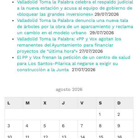
Valladolid Toma la Palabra celebra el respaldo judicial
a la nueva estación y acusa al equipo de gobierno de
«bloquear las grandes inversiones»
29/07/2026
Valladolid Toma la Palabra denuncia una nueva tala
de árboles por la obra de un aparcamiento y reclama
un cambio en el modelo urbano
29/07/2026
Valladolid Toma la Palabra: «PP y Vox agotan los
remanentes del Ayuntamiento para financiar
proyectos de “última hora”»
27/07/2026
El PP y Vox frenan la petición de un centro de salud
para Los Santos-Pilarica al negarse a exigir su
construcción a la Junta
27/07/2026
agosto 2026
L
M
X
J
V
S
D
1
2
3
4
5
6
7
8
9
10
11
12
13
14
15
16