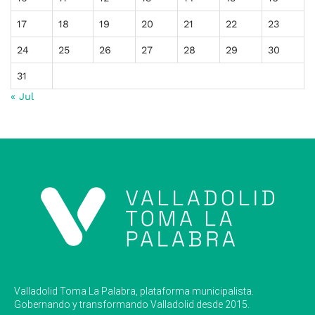
17
18
19
20
21
22
23
24
25
26
27
28
29
30
31
« Jul
Valladolid Toma La Palabra, plataforma municipalista.
Gobernando y transformando Valladolid desde 2015.