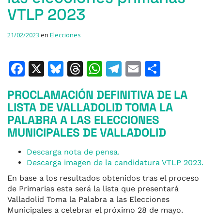
VTLP 2023
21/02/2023
en
Elecciones
F
X
Bl
T
W
T
E
C
a
u
h
h
el
m
o
PROCLAMACIÓN DEFINITIVA DE LA
c
e
re
at
e
ai
m
LISTA DE VALLADOLID TOMA LA
e
s
a
s
gr
l
p
PALABRA A LAS ELECCIONES
b
k
d
A
a
ar
MUNICIPALES DE VALLADOLID
o
y
s
p
m
ti
Descarga nota de pensa.
o
p
r
Descarga imagen de la candidatura VTLP 2023.
k
En base a los resultados obtenidos tras el proceso
de Primarias esta será la lista que presentará
Valladolid Toma la Palabra a las Elecciones
Municipales a celebrar el próximo 28 de mayo.