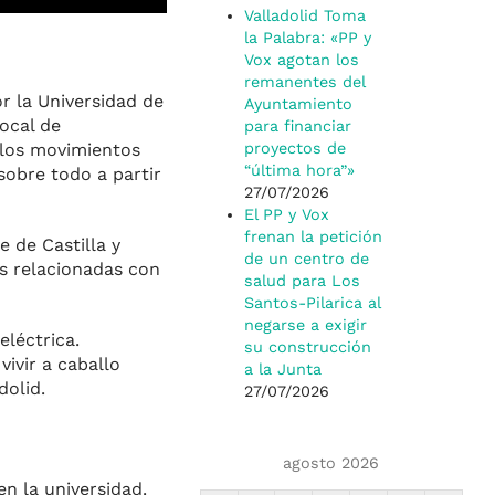
Valladolid Toma
la Palabra: «PP y
Vox agotan los
remanentes del
r la Universidad de
Ayuntamiento
ocal de
para financiar
 los movimientos
proyectos de
“última hora”»
sobre todo a partir
27/07/2026
El PP y Vox
frenan la petición
 de Castilla y
de un centro de
s relacionadas con
salud para Los
Santos-Pilarica al
negarse a exigir
léctrica.
su construcción
ivir a caballo
a la Junta
dolid.
27/07/2026
agosto 2026
n la universidad.