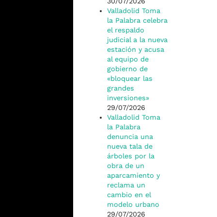
30/07/2026
Valladolid Toma
la Palabra celebra
el respaldo
judicial a la nueva
estación y acusa
al equipo de
gobierno de
«bloquear las
grandes
inversiones»
29/07/2026
Valladolid Toma
la Palabra
denuncia una
nueva tala de
árboles por la
obra de un
aparcamiento y
reclama un
cambio en el
modelo urbano
29/07/2026