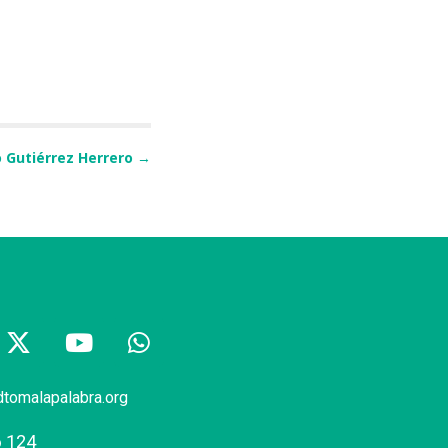
 Gutiérrez Herrero
→
dtomalapalabra.org
6 124