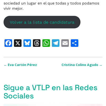
sociedad un lugar en el que todas y todos podamos
vivir mejor.
Volver a la lista de candidatura
F
X
Bl
T
W
T
E
C
a
u
h
h
el
m
o
c
e
re
at
e
ai
m
e
s
a
s
gr
l
p
Navegación de entradas
←
Eva Cartón Pérez
Cristina Colino Agudo
→
b
k
d
A
a
ar
o
y
s
p
m
ti
Sigue a VTLP en las Redes
o
p
r
Sociales
k