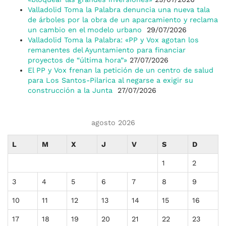
Valladolid Toma la Palabra denuncia una nueva tala
de árboles por la obra de un aparcamiento y reclama
un cambio en el modelo urbano
29/07/2026
Valladolid Toma la Palabra: «PP y Vox agotan los
remanentes del Ayuntamiento para financiar
proyectos de “última hora”»
27/07/2026
El PP y Vox frenan la petición de un centro de salud
para Los Santos-Pilarica al negarse a exigir su
construcción a la Junta
27/07/2026
agosto 2026
L
M
X
J
V
S
D
1
2
3
4
5
6
7
8
9
10
11
12
13
14
15
16
17
18
19
20
21
22
23