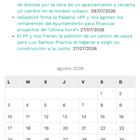
de árboles por la obra de un aparcamiento y reclama
un cambio en el modelo urbano
29/07/2026
Valladolid Toma la Palabra: «PP y Vox agotan los
remanentes del Ayuntamiento para financiar
proyectos de “última hora”»
27/07/2026
El PP y Vox frenan la petición de un centro de salud
para Los Santos-Pilarica al negarse a exigir su
construcción a la Junta
27/07/2026
agosto 2026
L
M
X
J
V
S
D
1
2
3
4
5
6
7
8
9
10
11
12
13
14
15
16
17
18
19
20
21
22
23
24
25
26
27
28
29
30