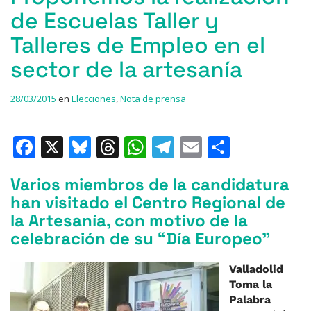
de Escuelas Taller y
Talleres de Empleo en el
sector de la artesanía
28/03/2015
en
Elecciones
,
Nota de prensa
F
X
Bl
T
W
T
E
C
a
u
h
h
el
m
o
Varios miembros de la candidatura
c
e
re
at
e
ai
m
han visitado el Centro Regional de
e
s
a
s
gr
l
p
la Artesanía, con motivo de la
b
k
d
A
a
ar
celebración de su “Día Europeo”
o
y
s
p
m
ti
Valladolid
o
p
r
Toma la
k
Palabra