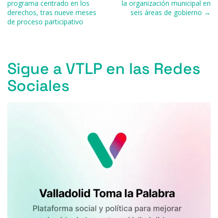
programa centrado en los
la organización municipal en
o
p
r
derechos, tras nueve meses
seis áreas de gobierno →
k
de proceso participativo
Sigue a VTLP en las Redes
Sociales