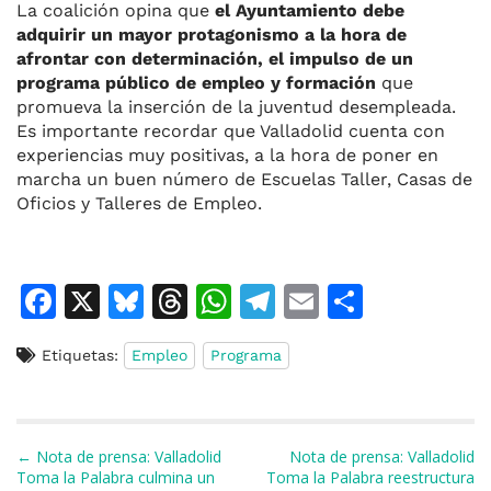
La coalición opina que
el Ayuntamiento debe
adquirir un mayor protagonismo a la hora de
afrontar con determinación, el impulso de un
programa público de empleo y formación
que
promueva la inserción de la juventud desempleada.
Es importante recordar que Valladolid cuenta con
experiencias muy positivas, a la hora de poner en
marcha un buen número de Escuelas Taller, Casas de
Oficios y Talleres de Empleo.
F
X
Bl
T
W
T
E
C
a
u
h
h
el
m
o
Etiquetas:
Empleo
Programa
c
e
re
at
e
ai
m
e
s
a
s
gr
l
p
b
k
d
A
a
ar
Navegación de entradas
← Nota de prensa: Valladolid
Nota de prensa: Valladolid
o
y
s
p
m
ti
Toma la Palabra culmina un
Toma la Palabra reestructura