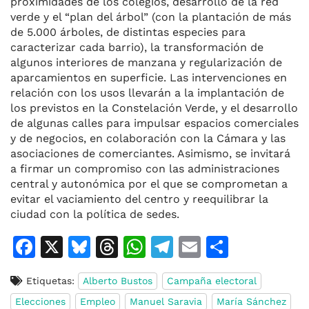
proximidades de los colegios, desarrollo de la red
verde y el “plan del árbol” (con la plantación de más
de 5.000 árboles, de distintas especies para
caracterizar cada barrio), la transformación de
algunos interiores de manzana y regularización de
aparcamientos en superficie. Las intervenciones en
relación con los usos llevarán a la implantación de
los previstos en la Constelación Verde, y el desarrollo
de algunas calles para impulsar espacios comerciales
y de negocios, en colaboración con la Cámara y las
asociaciones de comerciantes. Asimismo, se invitará
a firmar un compromiso con las administraciones
central y autonómica por el que se comprometan a
evitar el vaciamiento del centro y reequilibrar la
ciudad con la política de sedes.
F
X
Bl
T
W
T
E
C
a
u
h
h
el
m
o
Etiquetas:
Alberto Bustos
Campaña electoral
c
e
re
at
e
ai
m
Elecciones
Empleo
Manuel Saravia
María Sánchez