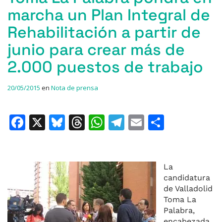
marcha un Plan Integral de
Rehabilitación a partir de
junio para crear más de
2.000 puestos de trabajo
20/05/2015
en
Nota de prensa
F
X
Bl
T
W
T
E
C
a
u
h
h
el
m
o
c
e
re
at
e
ai
m
e
s
a
s
gr
l
p
La
candidatura
b
k
d
A
a
ar
de Valladolid
o
y
s
p
m
ti
Toma La
Palabra,
o
p
r
encabezada