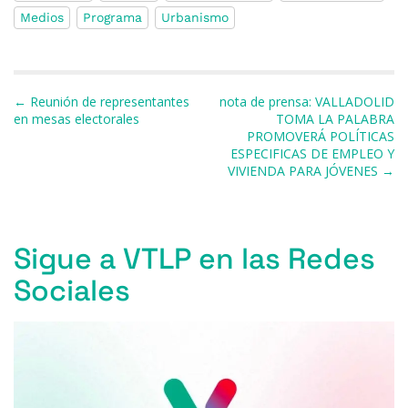
e
s
a
s
gr
l
p
Medios
Programa
Urbanismo
b
k
d
A
a
ar
o
y
s
p
m
ti
o
p
r
Navegación de entradas
← Reunión de representantes
nota de prensa: VALLADOLID
k
en mesas electorales
TOMA LA PALABRA
PROMOVERÁ POLÍTICAS
ESPECIFICAS DE EMPLEO Y
VIVIENDA PARA JÓVENES →
Sigue a VTLP en las Redes
Sociales