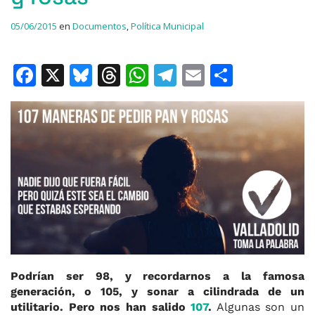
05/06/2015
en
Documentos
,
Política Municipal
F
X
Bl
T
W
T
E
C
a
u
h
h
el
m
o
c
e
re
at
e
ai
m
e
s
a
s
gr
l
p
b
k
d
A
a
ar
o
y
s
p
m
ti
o
p
r
k
Podrían ser 98, y recordarnos a la famosa
generación, o 105, y sonar a cilindrada de un
utilitario. Pero nos han salido
107
.
Algunas son un