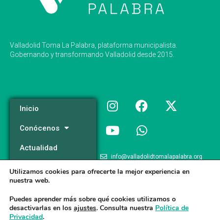
Valladolid Toma La Palabra, plataforma municipalista.
Gobernando y transformando Valladolid desde 2015.
Inicio
Conócenos
Actualidad
info@valladolidtomalapalabra.org
Programa
Utilizamos cookies para ofrecerte la mejor experiencia en
+34 983 426 124
nuestra web.
Participa
+34 681 981 537
Puedes aprender más sobre qué cookies utilizamos o
desactivarlas en los
ajustes
. Consulta nuestra
Política de
Privacidad
.