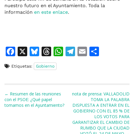
nuestro futuro en el Ayuntamiento. Toda la
información
en este enlace
.
F
X
Bl
T
W
T
E
C
a
u
h
h
el
m
o
Etiquetas:
Gobierno
c
e
re
at
e
ai
m
e
s
a
s
gr
l
p
b
k
d
A
a
ar
Navegación de entradas
← Resumen de las reuniones
nota de prensa: VALLADOLID
o
y
s
p
m
ti
con el PSOE: ¿Qué papel
TOMA LA PALABRA
tomamos en el Ayuntamiento?
DISPUESTA A ENTRAR EN EL
o
p
r
GOBIERNO CON EL 85 % DE
k
LOS VOTOS PARA
GARANTIZAR EL CAMBIO DE
RUMBO QUE LA CIUDAD
VOTÓ EL 24 DE MAYO →