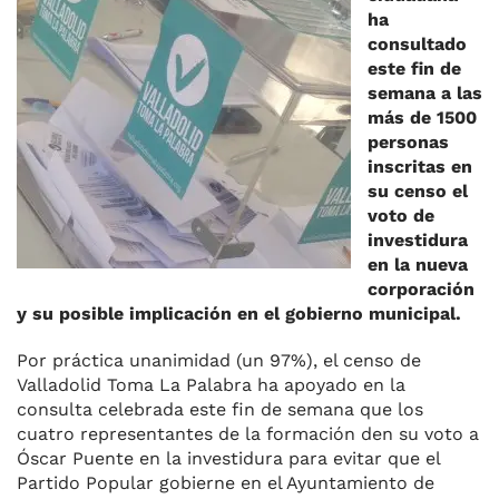
ha
b
k
d
A
a
ar
consultado
o
y
s
p
m
ti
este fin de
semana a las
o
p
r
más de 1500
k
personas
inscritas en
su censo el
voto de
investidura
en la nueva
corporación
y su posible implicación en el gobierno municipal.
Por práctica unanimidad (un 97%), el censo de
Valladolid Toma La Palabra ha apoyado en la
consulta celebrada este fin de semana que los
cuatro representantes de la formación den su voto a
Óscar Puente en la investidura para evitar que el
Partido Popular gobierne en el Ayuntamiento de