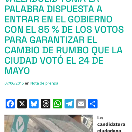
PALABRA DISPUESTA A
ENTRAR EN EL GOBIERNO
CON EL 85 % DE LOS VOTOS
PARA GARANTIZAR EL
CAMBIO DE RUMBO QUE LA
CIUDAD VOTÓ EL 24 DE
MAYO
07/06/2015
en
Nota de prensa
F
X
Bl
T
W
T
E
C
a
u
h
h
el
m
o
La
c
e
re
at
e
ai
m
candidatura
e
s
a
s
gr
l
p
ciudadana