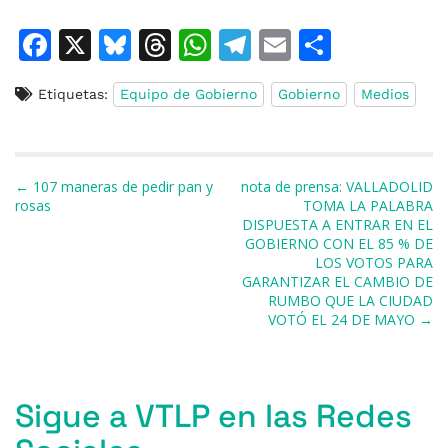
F
X
Bl
T
W
T
E
C
a
u
h
h
el
m
o
Etiquetas:
Equipo de Gobierno
Gobierno
Medios
c
e
re
at
e
ai
m
e
s
a
s
gr
l
p
b
k
d
A
a
ar
Navegación de entradas
← 107 maneras de pedir pan y
nota de prensa: VALLADOLID
o
y
s
p
m
ti
rosas
TOMA LA PALABRA
DISPUESTA A ENTRAR EN EL
o
p
r
GOBIERNO CON EL 85 % DE
k
LOS VOTOS PARA
GARANTIZAR EL CAMBIO DE
RUMBO QUE LA CIUDAD
VOTÓ EL 24 DE MAYO →
Sigue a VTLP en las Redes