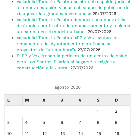
Valladolid Toma la Palabra celebra el respaldo judicial
a la nueva estación y acusa al equipo de gobierno de
«bloquear las grandes inversiones»
29/07/2026
Valladolid Toma la Palabra denuncia una nueva tala
de árboles por la obra de un aparcamiento y reclama
un cambio en el modelo urbano
29/07/2026
Valladolid Toma la Palabra: «PP y Vox agotan los
remanentes del Ayuntamiento para financiar
proyectos de “última hora”»
27/07/2026
El PP y Vox frenan la petición de un centro de salud
para Los Santos-Pilarica al negarse a exigir su
construcción a la Junta
27/07/2026
agosto 2026
L
M
X
J
V
S
D
1
2
3
4
5
6
7
8
9
10
11
12
13
14
15
16