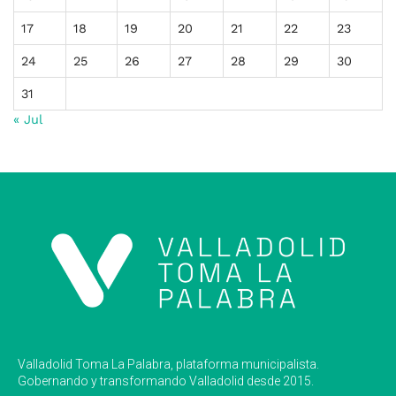
17
18
19
20
21
22
23
24
25
26
27
28
29
30
31
« Jul
Valladolid Toma La Palabra, plataforma municipalista.
Gobernando y transformando Valladolid desde 2015.