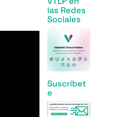
VTLP en
las Redes
Sociales
Suscríbet
e