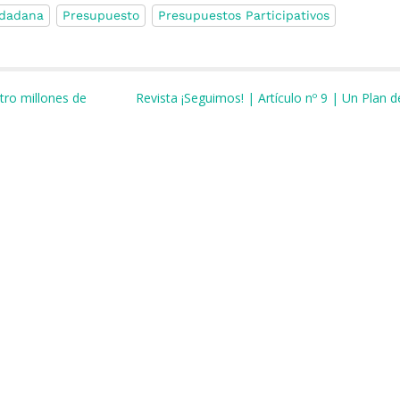
udadana
Presupuesto
Presupuestos Participativos
m
r
tro millones de
Revista ¡Seguimos! | Artículo nº 9 | Un Plan 