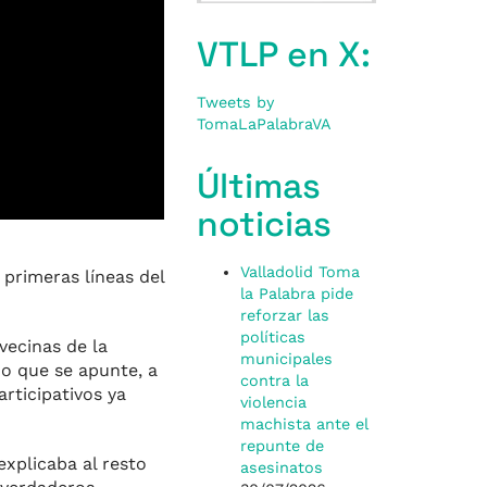
VTLP en X:
Tweets by
TomaLaPalabraVA
Últimas
noticias
Valladolid Toma
 primeras líneas del
la Palabra pide
reforzar las
políticas
vecinas de la
municipales
do que se apunte, a
contra la
rticipativos ya
violencia
machista ante el
repunte de
 explicaba al resto
asesinatos