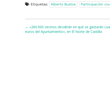
a
u
h
h
el
m
o
Etiquetas:
Alberto Bustos
Participación ci
c
e
re
at
e
ai
e
s
a
s
gr
l
p
b
k
d
A
a
a
Navegación de entradas
← «260.000 vecinos decidirán en qué se gastarán cua
o
y
s
p
m
ti
euros del Ayuntamiento», en El Norte de Castilla
o
p
r
k