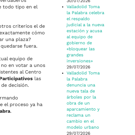
 verdaderos
30/07/2026
 todo tipo en el
Valladolid Toma
la Palabra celebra
el respaldo
judicial a la nueva
ros criterios el de
estación y acusa
 exactamente cómo
al equipo de
ar una plaza?
gobierno de
 quedarse fuera.
«bloquear las
grandes
tual equipo de
inversiones»
 no en votar a unos
29/07/2026
istentes al Centro
Valladolid Toma
articipativos
las
la Palabra
 de decisión.
denuncia una
nueva tala de
árboles por la
ormando
obra de un
e el proceso ya ha
aparcamiento y
labra
.
reclama un
cambio en el
modelo urbano
29/07/2026