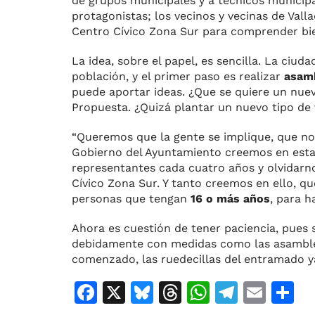
de grupos municipales y a técnicos municipa
protagonistas; los vecinos y vecinas de Vall
Centro Cívico Zona Sur para comprender bie
La idea, sobre el papel, es sencilla. La ciuda
población, y el primer paso es realizar
asamb
puede aportar ideas. ¿Que se quiere un nue
Propuesta. ¿Quizá plantar un nuevo tipo de
“Queremos que la gente se implique, que nos
Gobierno del Ayuntamiento creemos en esta 
representantes cada cuatro años y olvidarno
Cívico Zona Sur. Y tanto creemos en ello, 
personas que tengan
16 o más años
, para h
Ahora es cuestión de tener paciencia, pues 
debidamente con medidas como las asambleas
comenzado, las ruedecillas del entramado 
F
X
Bl
T
W
T
E
C