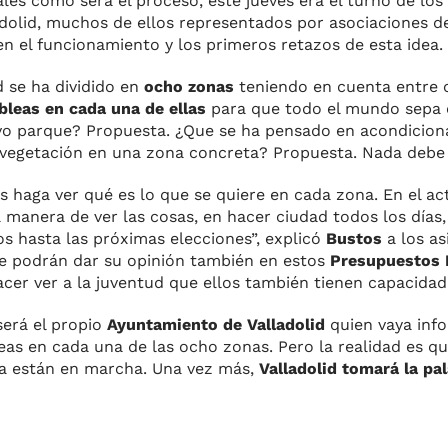
les cómo será el proceso, este jueves era el turno de los
adolid, muchos de ellos representados por asociaciones de
n el funcionamiento y los primeros retazos de esta idea.
d se ha dividido en
ocho zonas
teniendo en cuenta entre ot
leas en cada una de ellas
para que todo el mundo sepa
vo parque? Propuesta. ¿Que se ha pensado en acondicion
 vegetación en una zona concreta? Propuesta. Nada debe
 haga ver qué es lo que se quiere en cada zona. En el ac
manera de ver las cosas, en hacer ciudad todos los días,
s hasta las próximas elecciones”, explicó
Bustos
a los as
que podrán dar su opinión también en estos
Presupuestos P
acer ver a la juventud que ellos también tienen capacidad
será el propio
Ayuntamiento de Valladolid
quien vaya inf
 en cada una de las ocho zonas. Pero la realidad es qu
ya están en marcha. Una vez más,
Valladolid tomará la pa