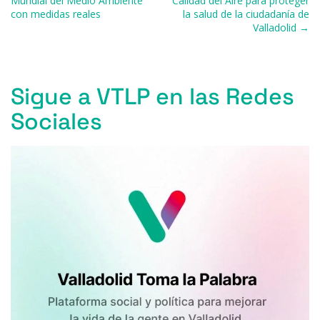
Mundial del Medio Ambiente
Calidad del Aire para proteger
con medidas reales
la salud de la ciudadanía de
o
p
r
Valladolid →
k
Sigue a VTLP en las Redes
Sociales