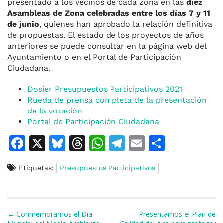
presentado a los vecinos de cada zona en las
diez
Asambleas de Zona celebradas entre los días 7 y 11
de junio
, quienes han aprobado la relación definitiva
de propuestas. El estado de los proyectos de años
anteriores se puede consultar en la página web del
Ayuntamiento o en el Portal de Participación
Ciudadana.
Dosier Presupuestos Participativos 2021
Rueda de prensa completa de la presentación
de la votación
Portal de Participación Ciudadana
F
X
Bl
T
W
T
E
C
a
u
h
h
el
m
o
Etiquetas:
Presupuestos Participativos
c
e
re
at
e
ai
m
e
s
a
s
gr
l
p
b
k
d
A
a
ar
Navegación de entradas
← Conmemoramos el Día
Presentamos el Plan de
o
y
s
p
m
ti