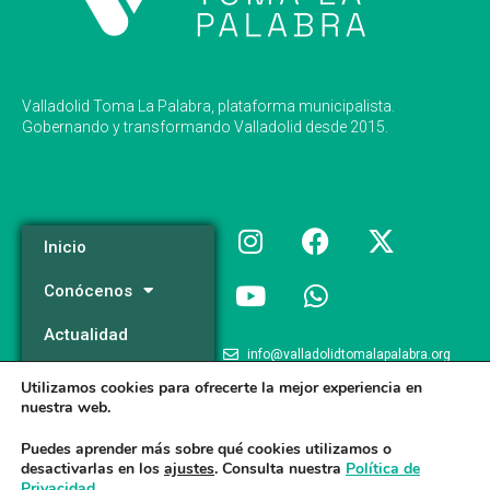
Valladolid Toma La Palabra, plataforma municipalista.
Gobernando y transformando Valladolid desde 2015.
Inicio
Conócenos
Actualidad
info@valladolidtomalapalabra.org
Programa
Utilizamos cookies para ofrecerte la mejor experiencia en
+34 983 426 124
nuestra web.
Participa
+34 681 981 537
Puedes aprender más sobre qué cookies utilizamos o
desactivarlas en los
ajustes
. Consulta nuestra
Política de
Privacidad
.