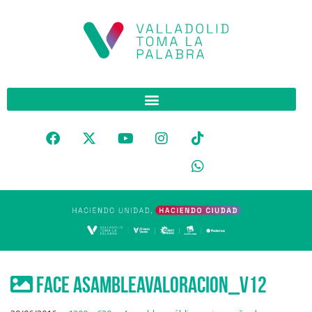
FACE AsambleaValoracion_v12