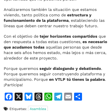
Analizaremos también la situación que estamos
viviendo, tanto política como de
estructura y
funcionamiento de la plataforma
, estableciendo las
líneas que deben centrar nuestro trabajo futuro.
Con el objetivo de
tejer horizontes compartidos
que
den respuesta a todas estas cuestiones,
es necesario
que acudamos todas
aquellas personas que desde
hace seis años hemos estado, más lejos o más cerca,
alrededor de este proyecto.
Porque queremos
seguir dialogando y debatiendo
.
Porque queremos seguir construyendo plataforma y
municipalismo. Porque
en VTLP tú tienes la palabra
.
¡Participa!
F
X
Bl
T
W
T
E
C
a
u
h
h
el
m
o
Etiquetas:
Asamblea