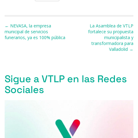
c
e
re
at
e
ai
m
e
s
a
s
gr
l
p
b
k
d
A
a
ar
Navegación de entradas
← NEVASA, la empresa
La Asamblea de VTLP
o
y
s
p
m
ti
municipal de servicios
fortalece su propuesta
funerarios, ya es 100% pública
municipalista y
o
p
r
transformadora para
k
Valladolid →
Sigue a VTLP en las Redes
Sociales