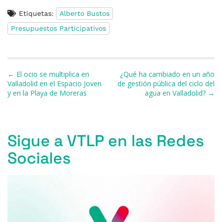
a
u
h
h
el
m
o
Etiquetas:
Alberto Bustos
c
e
re
at
e
ai
m
Presupuestos Participativos
e
s
a
s
gr
l
p
b
k
d
A
a
ar
o
y
s
p
m
ti
Navegación de entradas
← El ocio se multiplica en
¿Qué ha cambiado en un año
o
p
r
Valladolid en el Espacio Joven
de gestión pública del ciclo del
y en la Playa de Moreras
agua en Valladolid? →
k
Sigue a VTLP en las Redes
Sociales