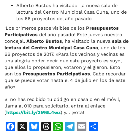
Alberto Bustos ha visitado la nueva sala de
lectura del Centro Municipal Casa Cuna, uno de
los 66 proyectos del año pasado
¡Los primeros pasos visibles de los
Presupuestos
Participativos
del año pasado! Este jueves nuestro
concejal,
Alberto Bustos
, ha visitado la nueva
sala de
lectura del Centro Municipal Casa Cuna
, uno de los
66 proyectos de 2017. «Para los vecinos y vecinas es
una alegría poder decir que este proyecto es suyo,
que ellos lo propusieron, votaron y eligieron. Esto
son los
Presupuestos Participativos
. Cabe recordar
que se puede votar hasta el 4 de julio en los de este
año»
Si no has recibido tu código en casa o en el móvil,
llama al 010 para solicitarlo, entra al enlace
(
https://bit.ly/2M6L4wz
) y… ¡vota!
F
X
Bl
T
W
T
E
C