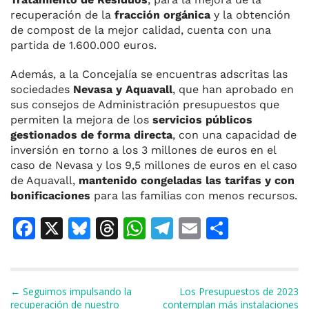
recuperación de la
fracción orgánica
y la obtención
de compost de la mejor calidad, cuenta con una
partida de 1.600.000 euros.
Además, a la Concejalía se encuentras adscritas las
sociedades
Nevasa y Aquavall
, que han aprobado en
sus consejos de Administración presupuestos que
permiten la mejora de los
servicios públicos
gestionados de forma directa
, con una capacidad de
inversión en torno a los 3 millones de euros en el
caso de Nevasa y los 9,5 millones de euros en el caso
de Aquavall,
mantenido congeladas las tarifas y con
bonificaciones
para las familias con menos recursos.
F
X
Bl
T
W
T
E
C
a
u
h
h
el
m
o
c
e
re
at
e
ai
m
e
s
a
s
gr
l
p
Navegación de entradas
← Seguimos impulsando la
Los Presupuestos de 2023
recuperación de nuestro
contemplan más instalaciones