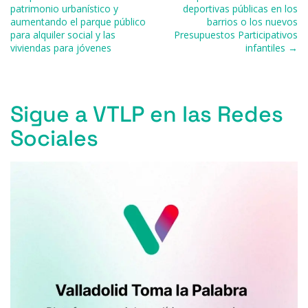
b
k
d
A
a
ar
patrimonio urbanístico y
deportivas públicas en los
aumentando el parque público
barrios o los nuevos
o
y
s
p
m
ti
para alquiler social y las
Presupuestos Participativos
o
p
r
viviendas para jóvenes
infantiles →
k
Sigue a VTLP en las Redes
Sociales