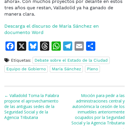
ahora». Con muchos proyectos por delante en estos
tres años que restan, Valladolid ya ha ganado de
manera clara.
Descarga el discurso de Maria Sánchez en
documento Word
F
X
Bl
T
W
T
E
C
a
u
h
h
el
m
o
Etiquetas:
Debate sobre el Estado de la Ciudad
c
e
re
at
e
ai
m
Equipo de Gobierno
María Sánchez
Pleno
e
s
a
s
gr
l
p
b
k
d
A
a
ar
o
y
s
p
m
ti
Navegación de entradas
← Valladolid Toma la Palabra
Moción para pedir a las
o
p
r
propone el aprovechamiento
administraciones central y
de las antiguas sedes de la
autonómica la cesión de los
k
Seguridad Social y de la
inmuebles anteriormente
Agencia Tributaria
ocupados por la Seguridad
Social y la Agencia Tributaria
→