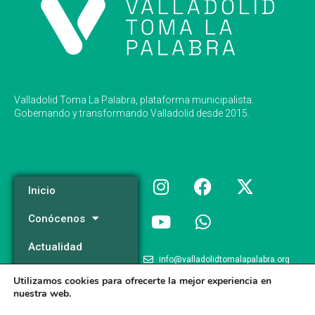
Valladolid Toma La Palabra, plataforma municipalista.
Gobernando y transformando Valladolid desde 2015.
Inicio
Conócenos
Actualidad
info@valladolidtomalapalabra.org
Programa
Utilizamos cookies para ofrecerte la mejor experiencia en
+34 983 426 124
nuestra web.
Participa
+34 681 981 537