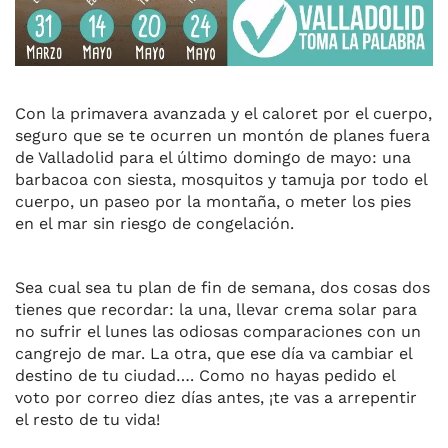
Con la primavera avanzada y el caloret por el cuerpo,
seguro que se te ocurren un montón de planes fuera
de Valladolid
para el último domingo de mayo
: una
barbacoa con siesta, mosquitos y tamuja por todo el
cuerpo, un paseo por la montaña, o meter los pies
en el mar sin riesgo de congelación.
Sea cual sea tu plan de fin de semana, dos cosas dos
tienes que recordar: la una,
llevar
crema solar para
no
sufr
i
r
el lunes las
odiosas comparaciones
con un
cangrejo
de mar
. La otra, que ese día va cambiar el
destino de tu ciudad
…. C
omo no hayas pedido el
voto por correo diez días antes,
¡
te vas a arrepentir
el resto de tu vida
!