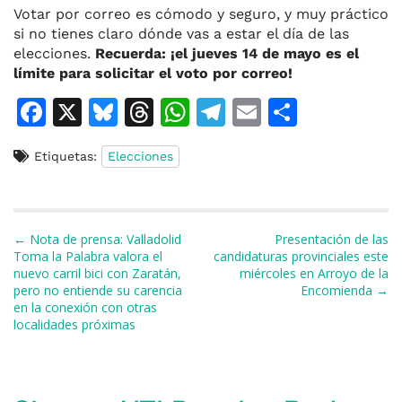
Votar por correo es cómodo y seguro, y muy práctico
si no
tienes claro
dónde vas a estar el día de las
elecciones
.
R
ecuerda
: ¡
el jueves
14 de mayo
es el
límite para
solicitar el voto por correo
!
F
X
Bl
T
W
T
E
C
a
u
h
h
el
m
o
Etiquetas:
Elecciones
c
e
re
at
e
ai
m
e
s
a
s
gr
l
p
b
k
d
A
a
ar
Navegación de entradas
← Nota de prensa: Valladolid
Presentación de las
o
y
s
p
m
ti
Toma la Palabra valora el
candidaturas provinciales este
nuevo carril bici con Zaratán,
miércoles en Arroyo de la
o
p
r
pero no entiende su carencia
Encomienda →
k
en la conexión con otras
localidades próximas