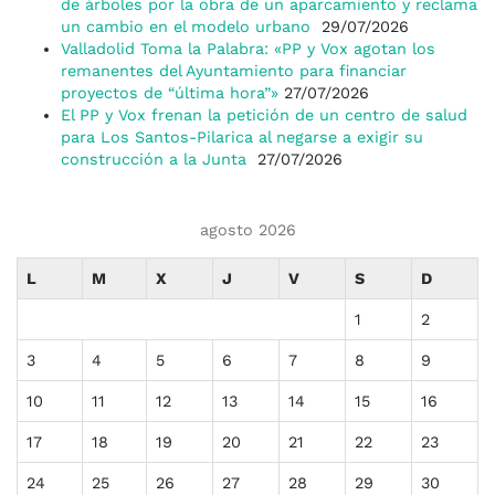
de árboles por la obra de un aparcamiento y reclama
un cambio en el modelo urbano
29/07/2026
Valladolid Toma la Palabra: «PP y Vox agotan los
remanentes del Ayuntamiento para financiar
proyectos de “última hora”»
27/07/2026
El PP y Vox frenan la petición de un centro de salud
para Los Santos-Pilarica al negarse a exigir su
construcción a la Junta
27/07/2026
agosto 2026
L
M
X
J
V
S
D
1
2
3
4
5
6
7
8
9
10
11
12
13
14
15
16
17
18
19
20
21
22
23
24
25
26
27
28
29
30