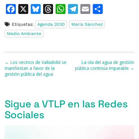
F
X
Bl
T
W
T
E
C
a
u
h
h
el
m
o
Etiquetas:
Agenda 2030
María Sánchez
c
e
re
at
e
ai
m
Medio Ambiente
e
s
a
s
gr
l
p
b
k
d
A
a
ar
o
y
s
p
m
ti
Navegación de entradas
← Los vecinos de Valladolid se
La ola del agua de gestión
o
p
r
manifiestan a favor de la
pública continúa imparable →
gestión pública del agua
k
Sigue a VTLP en las Redes
Sociales