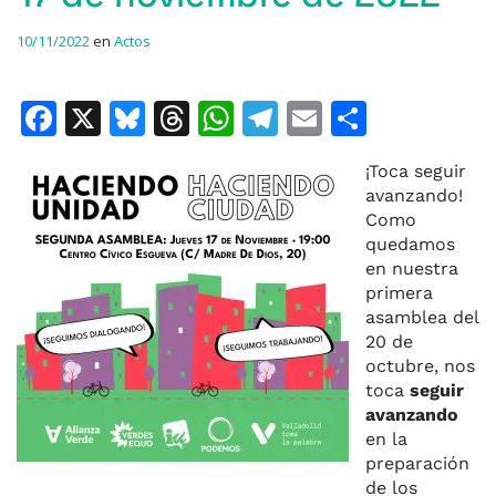
10/11/2022
en
Actos
F
X
Bl
T
W
T
E
C
a
u
h
h
el
m
o
¡Toca seguir
c
e
re
at
e
ai
m
avanzando!
e
s
a
s
gr
l
p
Como
quedamos
b
k
d
A
a
ar
en nuestra
o
y
s
p
m
ti
primera
asamblea del
o
p
r
20 de
k
octubre, nos
toca
seguir
avanzando
en la
preparación
de los