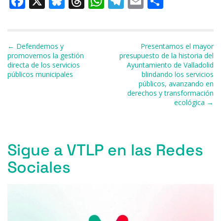
F
X
Bl
T
W
T
E
C
a
u
h
h
el
m
o
c
e
re
at
e
ai
m
e
s
a
s
gr
l
p
Navegación de entradas
← Defendemos y
Presentamos el mayor
promovemos la gestión
presupuesto de la historia del
b
k
d
A
a
ar
directa de los servicios
Ayuntamiento de Valladolid
públicos municipales
blindando los servicios
o
y
s
p
m
ti
públicos, avanzando en
o
p
r
derechos y transformación
ecológica →
k
Sigue a VTLP en las Redes
Sociales