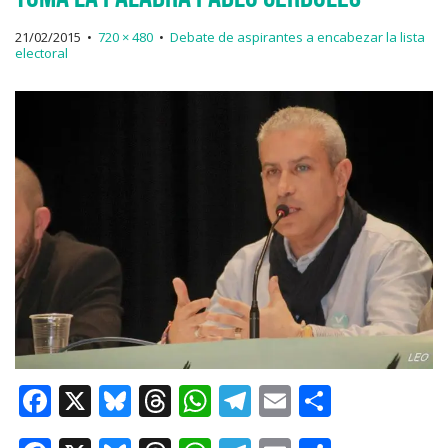
21/02/2015
•
720 × 480
•
Debate de aspirantes a encabezar la lista
electoral
F
X
Bl
T
W
T
E
C
a
u
h
h
el
m
o