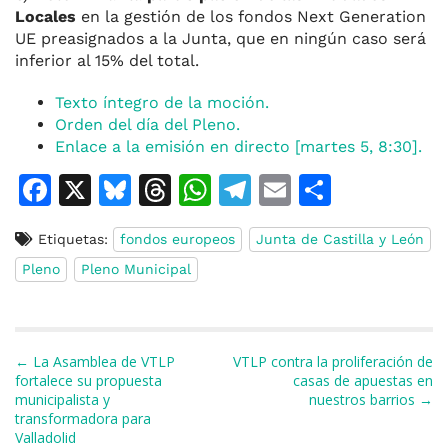
Locales
en la gestión de los fondos Next Generation
UE preasignados a la Junta, que en ningún caso será
inferior al 15% del total.
Texto íntegro de la moción.
Orden del día del Pleno.
Enlace a la emisión en directo [martes 5, 8:30].
F
X
Bl
T
W
T
E
C
a
u
h
h
el
m
o
Etiquetas:
fondos europeos
Junta de Castilla y León
c
e
re
at
e
ai
m
Pleno
Pleno Municipal
e
s
a
s
gr
l
p
b
k
d
A
a
ar
o
y
s
p
m
ti
Navegación de entradas
← La Asamblea de VTLP
VTLP contra la proliferación de
o
p
r
fortalece su propuesta
casas de apuestas en
municipalista y
nuestros barrios →
k
transformadora para
Valladolid