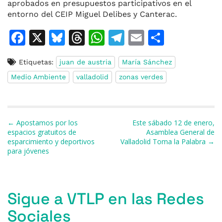
aprobados en presupuestos participativos en el
entorno del CEIP Miguel Delibes y Canterac.
F
X
Bl
T
W
T
E
C
a
u
h
h
el
m
o
Etiquetas:
juan de austria
María Sánchez
c
e
re
at
e
ai
m
Medio Ambiente
valladolid
zonas verdes
e
s
a
s
gr
l
p
b
k
d
A
a
ar
o
y
s
p
m
ti
Navegación de entradas
← Apostamos por los
Este sábado 12 de enero,
o
p
r
espacios gratuitos de
Asamblea General de
esparcimiento y deportivos
Valladolid Toma la Palabra →
k
para jóvenes
Sigue a VTLP en las Redes
Sociales