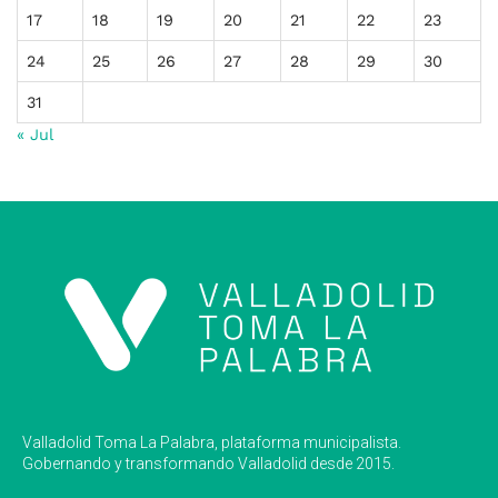
17
18
19
20
21
22
23
24
25
26
27
28
29
30
31
« Jul
Valladolid Toma La Palabra, plataforma municipalista.
Gobernando y transformando Valladolid desde 2015.