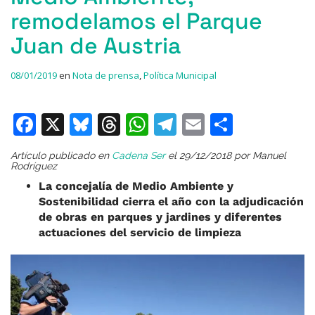
remodelamos el Parque
Juan de Austria
08/01/2019
en
Nota de prensa
,
Política Municipal
F
X
Bl
T
W
T
E
C
a
u
h
h
el
m
o
Artículo publicado en
Cadena Ser
el 29/12/2018 por Manuel
c
e
re
at
e
ai
m
Rodríguez
e
s
a
s
gr
l
p
La concejalía de Medio Ambiente y
Sostenibilidad cierra el año con la adjudicación
b
k
d
A
a
ar
de obras en parques y jardines y diferentes
o
y
s
p
m
ti
actuaciones del servicio de limpieza
o
p
r
k