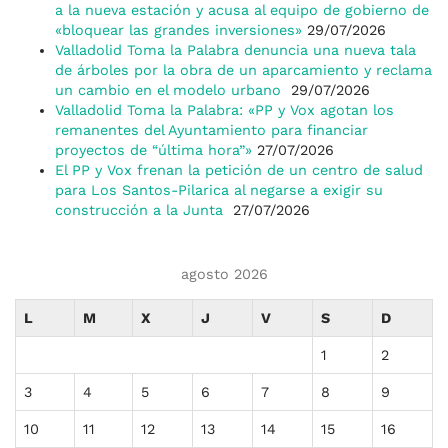
a la nueva estación y acusa al equipo de gobierno de
«bloquear las grandes inversiones»
29/07/2026
Valladolid Toma la Palabra denuncia una nueva tala
de árboles por la obra de un aparcamiento y reclama
un cambio en el modelo urbano
29/07/2026
Valladolid Toma la Palabra: «PP y Vox agotan los
remanentes del Ayuntamiento para financiar
proyectos de “última hora”»
27/07/2026
El PP y Vox frenan la petición de un centro de salud
para Los Santos-Pilarica al negarse a exigir su
construcción a la Junta
27/07/2026
agosto 2026
L
M
X
J
V
S
D
1
2
3
4
5
6
7
8
9
10
11
12
13
14
15
16