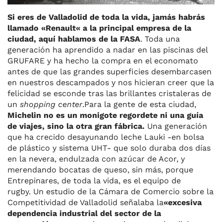
Si eres de
Valladolid de toda la vida
, jamás
habrás
llamado
«
Renault
«
a la principal empresa de la
ciudad
, a
quí hablamos de la
FASA
. T
oda una
generación ha aprendido a nadar en las piscinas del
GRUFARE y ha hecho la compra en el economato
antes de que las grandes superficies desembarcasen
en nuestros descampados y nos hicieran creer que la
felicidad se esconde tras las brillantes cristaleras de
un
shopping center
.
Para la gente de esta ciudad,
Michelin no es un monigote regordete ni una guía
de viajes, sino la otra gran fábrica.
Una generación
que ha crecido desayunando leche Lauki -en bolsa
de plástico y sistema UHT- que solo duraba dos días
en la nevera, endulzada con azúcar de Acor, y
merendando bocatas de queso, sin más, porque
Entrepinares, de toda la vida, es el equipo de
rugby.
Un estudio de la Cámara de Comercio sobre la
Competitividad de Valladolid señalaba la
«excesiva
dependencia industrial del sector de la