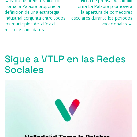
Navegación de entradas
← Nota de prensa: Valladolid
Nota de prensa: Valladolid
o
y
s
p
m
ti
Toma la Palabra propone la
Toma La Palabra promoverá
definición de una estrategia
la apertura de comedores
o
p
r
industrial conjunta entre todos
escolares durante los periodos
k
los municipios del alfoz al
vacacionales →
resto de candidaturas
Sigue a VTLP en las Redes
Sociales