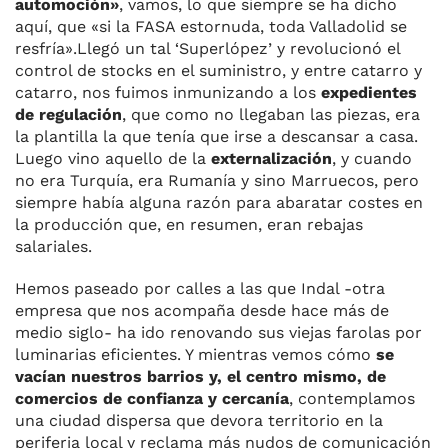
automoción»
, vamos, lo que siempre se ha dicho
aquí, que «si la FASA estornuda, toda Valladolid se
resfría».
Llegó un tal ‘Superlópez’ y revolucionó el
control de stocks en el suministro, y entre catarro y
catarro, nos fuimos inmunizando a los
expedientes
de regulación
, que como no llegaban las piezas, era
la plantilla la que tenía que irse a descansar a casa.
Luego vino aquello de la
externalización
, y cuando
no era Turquía, era Rumanía y sino Marruecos, pero
siempre había alguna razón para abaratar costes en
la producción que, en resumen, eran rebajas
salariales.
Hemos paseado por calles a las que Indal -otra
empresa que nos acompaña desde hace más de
medio siglo- ha ido renovando sus viejas farolas por
luminarias eficientes. Y mientras vemos cómo
se
vacían nuestros barrios y, el centro mismo, de
comercios de confianza y cercanía
, contemplamos
una ciudad dispersa que devora territorio en la
periferia local y reclama más nudos de comunicación