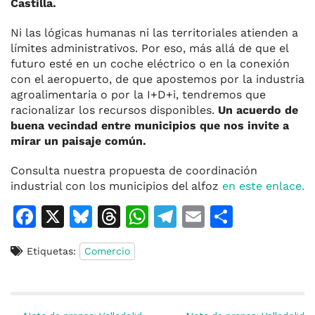
Castilla.
Ni las lógicas humanas ni las territoriales atienden a
límites administrativos
. Por eso, más allá de que el
futuro esté en un coche eléctrico o en la conexión
con el aeropuerto, de que apostemos por la industria
agroalimentaria o por la I+D+i, tendremos que
racionalizar los recursos disponibles.
Un acuerdo de
buena vecindad entre municipios que nos invite a
mirar un paisaje común.
Consulta nuestra propuesta de coordinación
industrial con los municipios del alfoz
en este enlace.
F
X
Bl
T
W
T
E
C
a
u
h
h
el
m
o
Etiquetas:
Comercio
c
e
re
at
e
ai
m
e
s
a
s
gr
l
p
b
k
d
A
a
ar