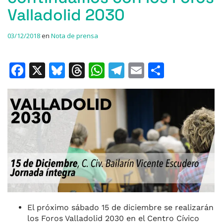
Valladolid 2030
03/12/2018
en
Nota de prensa
F
X
Bl
T
W
T
E
C
a
u
h
h
el
m
o
c
e
re
at
e
ai
m
e
s
a
s
gr
l
p
b
k
d
A
a
ar
o
y
s
p
m
ti
o
p
r
k
El próximo sábado 15 de diciembre se realizarán
los Foros Valladolid 2030 en el Centro Cívico