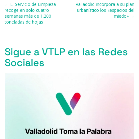
Navegación de entradas
← El Servicio de Limpieza
Valladolid incorpora a su plan
o
y
s
p
m
ti
recoge en solo cuatro
urbanístico los «espacios del
semanas más de 1.200
miedo» →
o
p
r
toneladas de hojas
k
Sigue a VTLP en las Redes
Sociales