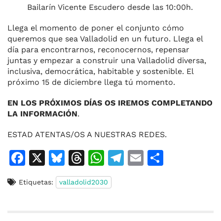
Bailarín Vicente Escudero desde las 10:00h.
Llega el momento de poner el conjunto cómo
queremos que sea Valladolid en un futuro. Llega el
día para encontrarnos, reconocernos, repensar
juntas y empezar a construir una Valladolid diversa,
inclusiva, democrática, habitable y sostenible. El
próximo 15 de diciembre llega tú momento.
EN LOS PRÓXIMOS DÍAS OS IREMOS COMPLETANDO
LA INFORMACIÓN
.
ESTAD ATENTAS/OS A NUESTRAS REDES.
F
X
Bl
T
W
T
E
C
a
u
h
h
el
m
o
Etiquetas:
valladolid2030
c
e
re
at
e
ai
m
e
s
a
s
gr
l
p
b
k
d
A
a
ar