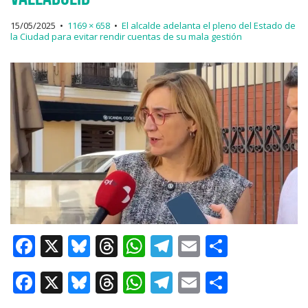
15/05/2025
•
1169 × 658
•
El alcalde adelanta el pleno del Estado de
la Ciudad para evitar rendir cuentas de su mala gestión
F
X
Bl
T
W
T
E
C
a
u
h
h
el
m
o
F
X
Bl
T
W
T
E
C
c
e
re
at
e
ai
m
a
u
h
h
el
m
o