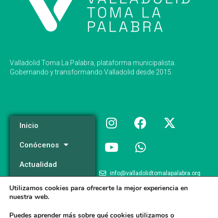
Valladolid Toma La Palabra, plataforma municipalista.
Gobernando y transformando Valladolid desde 2015.
Inicio
Conócenos
Actualidad
info@valladolidtomalapalabra.org
Programa
Utilizamos cookies para ofrecerte la mejor experiencia en
+34 983 426 124
nuestra web.
Participa
+34 681 981 537
Puedes aprender más sobre qué cookies utilizamos o