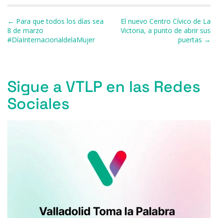
b
k
d
A
a
ar
Navegación de entradas
← Para que todos los días sea
El nuevo Centro Cívico de La
o
y
s
p
m
ti
8 de marzo
Victoria, a punto de abrir sus
#DíaInternacionaldelaMujer
puertas →
o
p
r
k
Sigue a VTLP en las Redes
Sociales