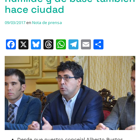
hace ciudad
09/03/2017
en
Nota de prensa
F
X
Bl
T
W
T
E
C
a
u
h
h
el
m
o
c
e
re
at
e
ai
m
e
s
a
s
gr
l
p
b
k
d
A
a
ar
o
y
s
p
m
ti
o
p
r
k
Desde que nuestro concejal Alberto Bustos