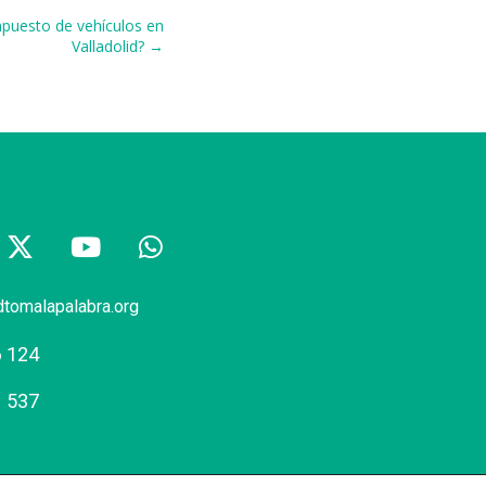
mpuesto de vehículos en
Valladolid? →
dtomalapalabra.org
6 124
1 537