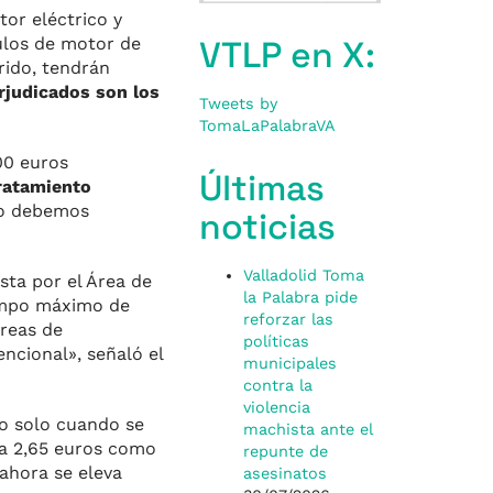
or eléctrico y
ulos de motor de
VTLP en X:
ido, tendrán
rjudicados son los
Tweets by
TomaLaPalabraVA
00 euros
Últimas
tratamiento
no debemos
noticias
Valladolid Toma
sta por el Área de
la Palabra pide
iempo máximo de
reforzar las
áreas de
políticas
ncional», señaló el
municipales
contra la
violencia
ro solo cuando se
machista ante el
 a 2,65 euros como
repunte de
 ahora se eleva
asesinatos