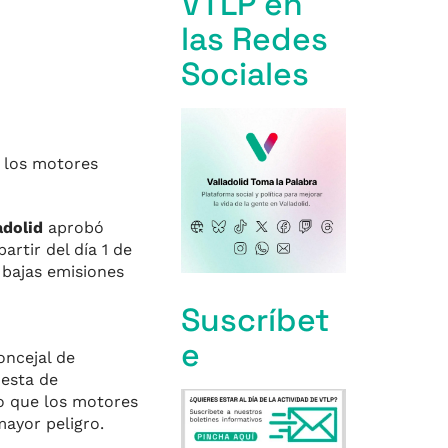
VTLP en
las Redes
Sociales
e los motores
adolid
aprobó
artir del día 1 de
 bajas emisiones
Suscríbet
e
oncejal de
esta de
o que los motores
ayor peligro.