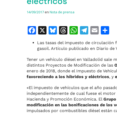
eléctricos
14/09/2017
en
Nota de prensa
F
X
Bl
T
W
T
E
C
a
u
h
h
el
m
o
Las tasas del impuesto de circulación 
c
e
re
at
e
ai
gasoil. Artículo publicado en Diario de 
e
s
a
s
gr
l
p
Tener un vehículo diésel en Valladolid sale 
b
k
d
A
a
a
distintos Proyectos de Modificación de las
O
o
y
s
p
m
ti
enero de 2018, donde el Impuesto de Vehícul
favoreciendo a los híbridos y eléctricos
, y
o
p
r
k
«El impuesto de vehículos que el año pasado
independientemente de cual fuese el motor h
Hacienda y Promoción Económica. El
Grupo 
modificación en las bonificaciones de los 
impulsados por combustibles diésel están 