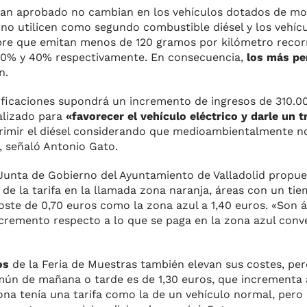
han aprobado no cambian en los vehículos dotados de mot
 no utilicen como segundo combustible diésel y los vehíc
re que emitan menos de 120 gramos por kilómetro recorr
l 50% y 40% respectivamente. En consecuencia,
los más pe
n.
ificaciones supondrá un incremento de ingresos de 310.0
alizado para
«favorecer el vehículo eléctrico y darle un 
primir el diésel considerando que medioambientalmente 
, señaló Antonio Gato.
Junta de Gobierno del Ayuntamiento de Valladolid propue
 de la tarifa en la llamada zona naranja, áreas con un t
oste de 0,70 euros como la zona azul a 1,40 euros. «Son 
cremento respecto a lo que se paga en la zona azul conve
os
de la Feria de Muestras también elevan sus costes, pe
omún de mañana o tarde es de 1,30 euros, que incrementa
zona tenía una tarifa como la de un vehículo normal, pero