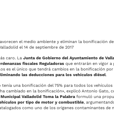
favorecen el medio ambiente y eliminan la bonificación d
m
Valladolid el 14 de septiembre de 2017
más caro. La
Junta de Gobierno del Ayuntamiento de Vall
r
rdenanzas fiscales Reguladoras
que entrarán en vigor a p
os es el único que tendrá cambios en la bonificación por
eliminando las deducciones para los vehículos diésel
.
 tenía una bonificación del 75% para todos los vehículos
a cambiado en la bonificación», explicó Antonio Gato, c
Municipal Valladolid Toma la Palabra
formuló una propu
vehículos por tipo de motor y combustible
, argumentand
catalogados como uno de los orígenes contaminantes de m