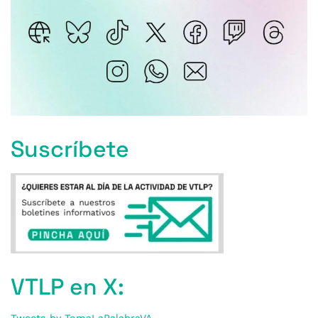
Suscríbete
VTLP en X:
Tweets by TomaLaPalabraVA