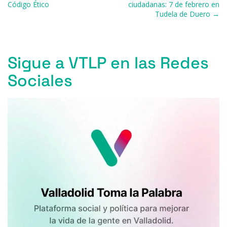
Código Ético
ciudadanas: 7 de febrero en
o
p
r
Tudela de Duero →
k
Sigue a VTLP en las Redes
Sociales