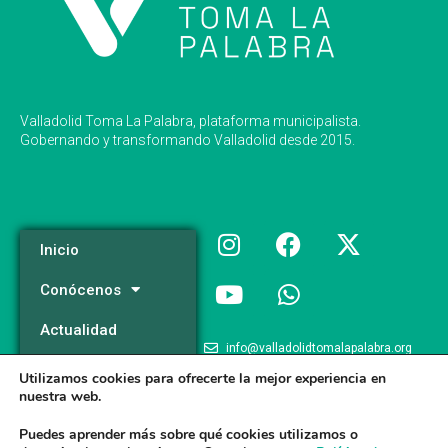
Valladolid Toma La Palabra, plataforma municipalista.
Gobernando y transformando Valladolid desde 2015.
Inicio
Conócenos
Actualidad
info@valladolidtomalapalabra.org
Programa
Utilizamos cookies para ofrecerte la mejor experiencia en
+34 983 426 124
nuestra web.
Participa
+34 681 981 537
Puedes aprender más sobre qué cookies utilizamos o