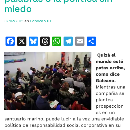
miedo
02/02/2015
en
Conoce VTLP
F
X
Bl
T
W
T
E
C
a
u
h
h
el
m
o
Quizá el
c
e
re
at
e
ai
m
mundo esté
e
s
a
s
gr
l
p
patas arriba,
como dice
b
k
d
A
a
ar
Galeano.
o
y
s
p
m
ti
Mientras una
compañía se
o
p
r
plantea
k
prospeccion
es en un
santuario marino, puede lucir a la vez una envidiable
política de responsabilidad social corporativa en su