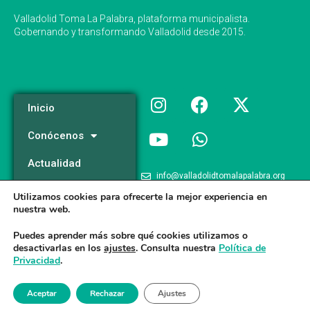
Valladolid Toma La Palabra, plataforma municipalista.
Gobernando y transformando Valladolid desde 2015.
Inicio
Conócenos
Actualidad
info@valladolidtomalapalabra.org
Programa
Utilizamos cookies para ofrecerte la mejor experiencia en
+34 983 426 124
nuestra web.
Participa
+34 681 981 537
Puedes aprender más sobre qué cookies utilizamos o
desactivarlas en los
ajustes
. Consulta nuestra
Política de
Privacidad
.
Valladolid Toma la Palabra © 2026
Aceptar
Rechazar
Ajustes
Aviso legal
/
Poltica de Privacidad
/
Politica de Cookies