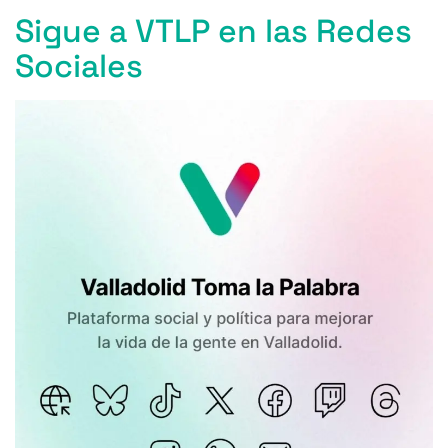
o
y
s
p
m
ti
k
Sigue a VTLP en las Redes
o
p
r
Sociales
k