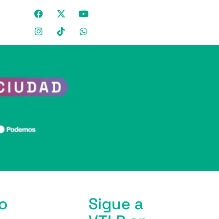
so
Sigue a