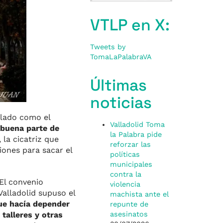
VTLP en X:
Tweets by
TomaLaPalabraVA
Últimas
noticias
alado como el
Valladolid Toma
buena parte de
la Palabra pide
 la cicatriz que
reforzar las
iones para sacar el
políticas
municipales
contra la
 El convenio
violencia
Valladolid supuso el
machista ante el
ue hacía depender
repunte de
talleres y otras
asesinatos