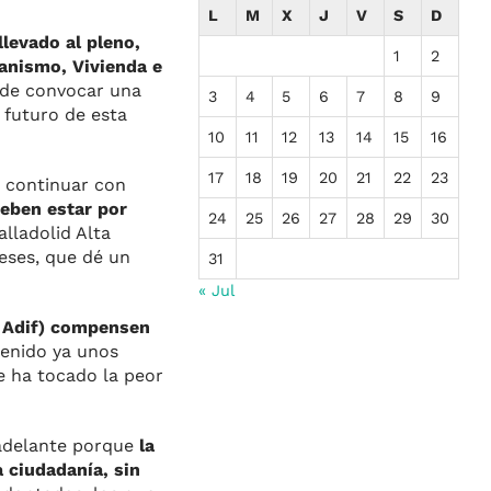
L
M
X
J
V
S
D
levado al pleno,
1
2
banismo, Vivienda e
 de convocar una
3
4
5
6
7
8
9
 futuro de esta
10
11
12
13
14
15
16
17
18
19
20
21
22
23
e continuar con
eben estar por
24
25
26
27
28
29
30
lladolid Alta
reses, que dé un
31
« Jul
y Adif) compensen
tenido ya unos
le ha tocado la peor
adelante porque
la
 ciudadanía, sin