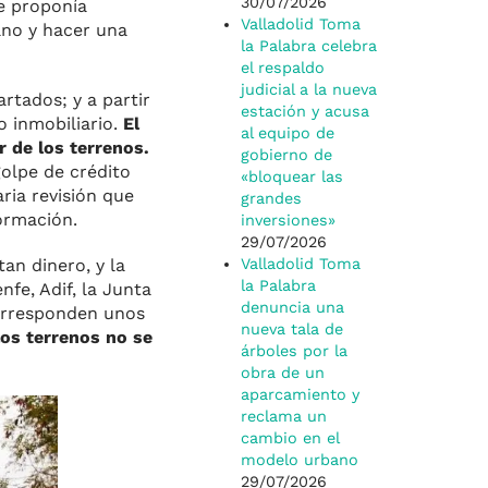
30/07/2026
e proponía
Valladolid Toma
bano y hacer una
la Palabra celebra
el respaldo
judicial a la nueva
rtados; y a partir
estación y acusa
 inmobiliario.
El
al equipo de
r de los terrenos.
gobierno de
golpe de crédito
«bloquear las
ria revisión que
grandes
ormación.
inversiones»
29/07/2026
an dinero, y la
Valladolid Toma
la Palabra
fe, Adif, la Junta
denuncia una
corresponden unos
nueva tala de
os terrenos no se
árboles por la
obra de un
aparcamiento y
reclama un
cambio en el
modelo urbano
29/07/2026