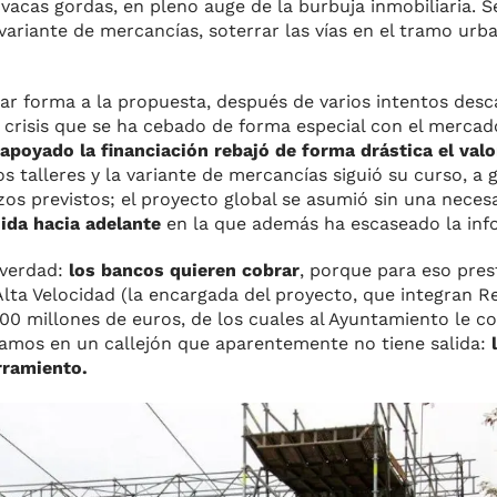
acas gordas, en pleno auge de la burbuja inmobiliaria. S
a variante de mercancías, soterrar las vías en el tramo ur
ar forma a la propuesta, después de varios intentos desca
 crisis que se ha cebado de forma especial con el mercado
apoyado la financiación rebajó de forma drástica el valo
s talleres y la variante de mercancías siguió su curso, a 
os previstos; el proyecto global se asumió sin una necesa
ida hacia adelante
en la que además ha escaseado la inf
 verdad:
los bancos quieren cobrar
, porque para eso prest
lta Velocidad (la encargada del proyecto, que integran Ren
400 millones de euros, de los cuales al Ayuntamiento le 
tamos en un callejón que aparentemente no tiene salida:
l
rramiento.