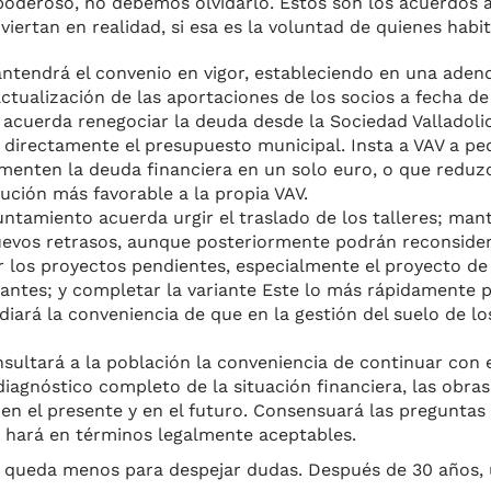
poderoso, no debemos olvidarlo. Estos son los acuerdos 
iertan en realidad, si esa es la voluntad de quienes habi
tendrá el convenio en vigor, estableciendo en una aden
actualización de las aportaciones de los socios a fecha de
acuerda renegociar la deuda desde la Sociedad Valladolid
irectamente el presupuesto municipal. Insta a VAV a ped
menten la deuda financiera en un solo euro, o que reduzc
ución más favorable a la propia VAV.
untamiento acuerda urgir el traslado de los talleres; man
uevos retrasos, aunque posteriormente podrán reconsider
r los proyectos pendientes, especialmente el proyecto de 
 antes; y completar la variante Este lo más rápidamente p
iará la conveniencia de que en la gestión del suelo de los
ultará a la población la conveniencia de continuar con 
iagnóstico completo de la situación financiera, las obras
 en el presente y en el futuro. Consensuará las preguntas 
se hará en términos legalmente aceptables.
ro queda menos para despejar dudas. Después de 30 años