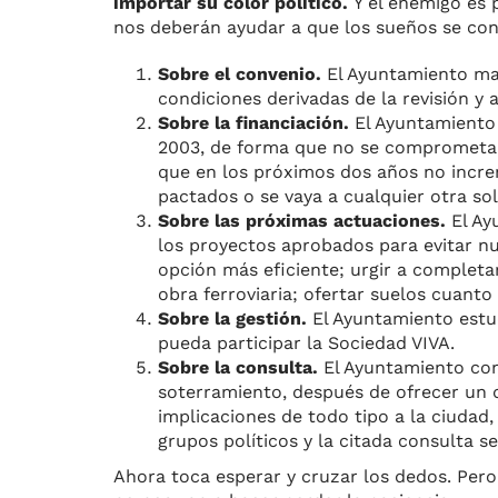
importar su color político.
Y el enemigo es 
nos deberán ayudar a que los sueños se conv
Sobre el convenio.
El Ayuntamiento man
condiciones derivadas de la revisión y 
Sobre la financiación.
El Ayuntamiento 
2003, de forma que no se comprometa d
que en los próximos dos años no incre
pactados o se vaya a cualquier otra sol
Sobre las próximas actuaciones.
El Ay
los proyectos aprobados para evitar n
opción más eficiente; urgir a completa
obra ferroviaria; ofertar suelos cuanto
Sobre la gestión.
El Ayuntamiento estud
pueda participar la Sociedad VIVA.
Sobre la consulta.
El Ayuntamiento cons
soterramiento, después de ofrecer un d
implicaciones de todo tipo a la ciudad,
grupos políticos y la citada consulta 
Ahora toca esperar y cruzar los dedos. Pe