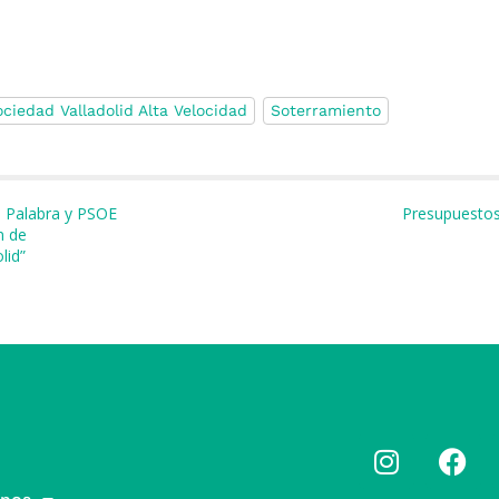
ciedad Valladolid Alta Velocidad
Soterramiento
m
r
a Palabra y PSOE
Presupuesto
n de
lid”