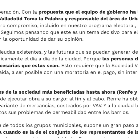
peración. Con la
propuesta que el equipo de gobierno ha l
Valladolid Toma la Palabra y responsable del área de Ur
o compromiso, incluido en nuestro programa electoral,
 Seguimos pensando que este es un tema decisivo para el
r la oportunidad de dar su opinión.
udas existentes, y las futuras que se puedan generar d
icamente el día a día de la ciudad. Porque
las personas d
cesarias que estas sean.
Esto requiere que la Sociedad Va
ída, a ser posible con una moratoria en el pago, sin inte
es de la sociedad más beneficiadas hasta ahora (Renfe 
 ejecutar obra a su cargo: al fin y al cabo, Renfe ha ob
 variante de mercancías, costeados por VAV. Y a la ciudad 
ltos sus problemas de permeabilidad entre los barrios.
e de todos los grupos municipales, supone un gran paso 
 cuando es la de el conjunto de los representantes de la