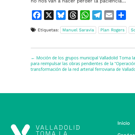
no nos van a hacer perder la paciencia…
F
X
Bl
T
W
T
E
C
a
u
h
h
el
m
o
Etiquetas:
Manuel Saravia
Plan Rogers
So
c
e
re
at
e
ai
e
s
a
s
gr
l
p
b
k
d
A
a
a
Navegación de entradas
← Moción de los grupos municipal Valladolid Toma l
o
y
s
p
m
ti
para reimpulsar las obras pendientes de la “Operació
transformación de la red arterial ferroviaria de Vallado
o
p
r
k
Inicio