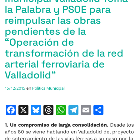
la Palabra y PSOE para
reimpulsar las obras
pendientes de la
“Operación de
transformación de la red
arterial ferroviaria de
Valladolid”
15/12/2015
en
Política Municipal
F
X
Bl
T
W
T
E
C
a
u
h
h
el
m
o
1. Un compromiso de larga consolidación.
Desde los
c
e
re
at
e
ai
m
años 80 se viene hablando en Valladolid del proyecto
e
s
a
s
gr
l
p
de soterramiento de las vías férreas a su paso por la