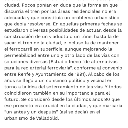
ciudad. Pocos ponían en duda que la forma en que
b
k
d
A
a
ar
discurría el tren por las áreas residenciales no era
o
y
s
p
m
ti
adecuada y que constituía un problema urbanístico
que debía resolverse. En aquellas primeras fechas se
o
p
r
estudiaron diversas posibilidades de actuar, desde la
k
construcción de un viaducto o un túnel hasta la de
sacar el tren de la ciudad, e incluso la de mantener
el ferrocarril en superficie, aunque mejorando la
permeabilidad entre uno y otro lado de las vías con
soluciones diversas (Estudio Ineco “de alternativas
para la red arterial ferroviaria”, conforme al convenio
entre Renfe y Ayuntamiento de 1991). Al cabo de los
años se llegó a un consenso político y vecinal en
torno a la idea del soterramiento de las vías. Y todos
coincidieron también en su importancia para el
futuro. Se consideró desde los últimos años 90 que
ese proyecto era crucial en la ciudad, y que marcaría
“un antes y un después” (así se decía) en el
urbanismo de Valladolid.